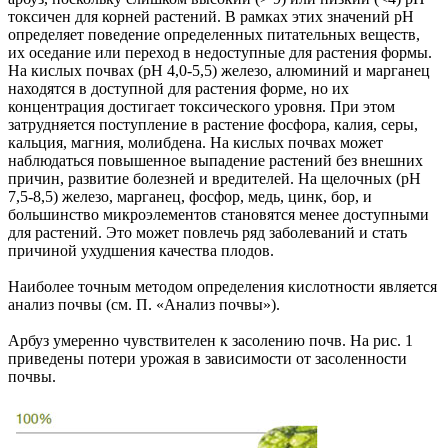
токсичен для корней растений. В рамках этих значений рН
определяет поведение определенных питательных веществ,
их оседание или переход в недоступные для растения формы.
На кислых почвах (pH 4,0-5,5) железо, алюминий и марганец
находятся в доступной для растения форме, но их
концентрация достигает токсического уровня. При этом
затрудняется поступление в растение фосфора, калия, серы,
кальция, магния, молибдена. На кислых почвах может
наблюдаться повышенное выпадение растений без внешних
причин, развитие болезней и вредителей. На щелочных (pH
7,5-8,5) железо, марганец, фосфор, медь, цинк, бор, и
большинство микроэлементов становятся менее доступными
для растений. Это может повлечь ряд заболеваний и стать
причиной ухудшения качества плодов.
Наиболее точным методом определения кислотности является
анализ почвы (см. П. «Анализ почвы»).
Арбуз умеренно чувствителен к засолению почв. На рис. 1
приведены потери урожая в зависимости от засоленности
почвы.