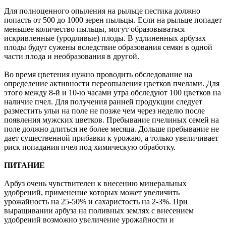
Для полноценного опыления на рыльце пестика должно
попасть от 500 до 1000 зерен пыльцы. Если на рыльце попадет
меньшее количество пыльцы, могут образовываться
искривленные (уродливые) плоды. В удлиненных арбузах
плоды будут сужены вследствие образования семян в одной
части плода и необразования в другой.
Во время цветения нужно проводить обследование на
определение активности переопыления цветков пчелами. Для
этого между 8-й и 10-ю часами утра обследуют 100 цветков на
наличие пчел. Для получения ранней продукции следует
разместить ульи на поле не позже чем через неделю после
появления мужских цветков. Пребывание пчелиных семей на
поле должно длиться не более месяца. Дольше пребывание не
дает существенной прибавки к урожаю, а только увеличивает
риск попадания пчел под химическую обработку.
ПИТАНИЕ
Арбуз очень чувствителен к внесению минеральных
удобрений, применение которых может увеличить
урожайность на 25-50% и сахаристость на 2-3%. При
выращивании арбуза на поливных землях с внесением
удобрений возможно увеличение урожайности и