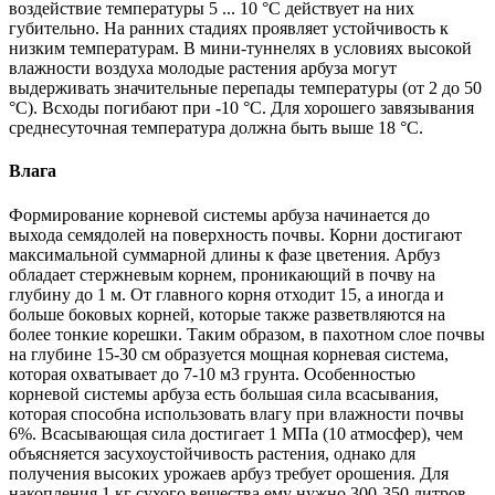
воздействие температуры 5 ... 10 °C действует на них
губительно. На ранних стадиях проявляет устойчивость к
низким температурам. В мини-туннелях в условиях высокой
влажности воздуха молодые растения арбуза могут
выдерживать значительные перепады температуры (от 2 до 50
°C). Всходы погибают при -10 °C. Для хорошего завязывания
среднесуточная температура должна быть выше 18 °C.
Влага
Формирование корневой системы арбуза начинается до
выхода семядолей на поверхность почвы. Корни достигают
максимальной суммарной длины к фазе цветения. Арбуз
обладает стержневым корнем, проникающий в почву на
глубину до 1 м. От главного корня отходит 15, а иногда и
больше боковых корней, которые также разветвляются на
более тонкие корешки. Таким образом, в пахотном слое почвы
на глубине 15-30 см образуется мощная корневая система,
которая охватывает до 7-10 м3 грунта. Особенностью
корневой системы арбуза есть большая сила всасывания,
которая способна использовать влагу при влажности почвы
6%. Всасывающая сила достигает 1 МПа (10 атмосфер), чем
объясняется засухоустойчивость растения, однако для
получения высоких урожаев арбуз требует орошения. Для
накопления 1 кг сухого вещества ему нужно 300-350 литров