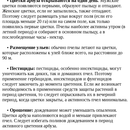
•
Цветки арбуза открываются на один день
. Мужские
цветки появляются первыми, образуют пыльцу и отпадают.
Женские цветки, если не запылились, также отпадают.
Поэтому следует размещать ульи вокруг поля (если его
площадь меньше 20 га) или на самом поле, как только
появились первые цветки. Пчелы наиболее активны утром (в
летний период) и собирают в основном пыльцу, а в
послеобеденные часы - нектар.
•
Размещение ульев:
обычно пчелы летают на цветки,
которые расположены к улей ближе всего, на расстоянии до
90 м.
•
Пестициды:
пестициды, особенно инсектициды, могут
уничтожить как диких, так и домашних пчел. Поэтому
применение гербицидов, инсектицидов и фунгицидов
следует закончить до момента цветения. Если же возникает
необходимость в применении средств защиты растений в
период цветения, то следует опрыскивать их в вечерний
период, когда цветки закрыты, а активность пчел минимальна.
•
Орошение:
дождевание может уменьшить опыления.
Цветки арбуза наполняются водой и меньше привлекают
пчел. Следует избегать поливов дождеванием в период
активного цветения арбуза.