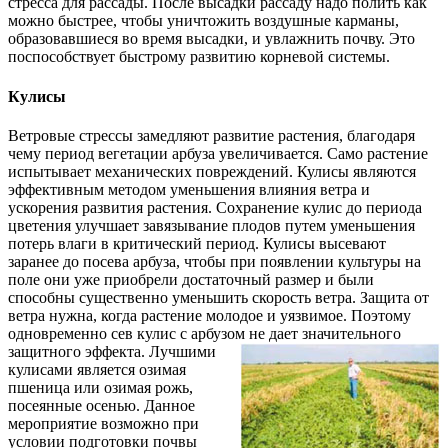
стресса для рассады. После высадки рассаду надо полить как
можно быстрее, чтобы уничтожить воздушные карманы,
образовавшиеся во время высадки, и увлажнить почву. Это
поспособствует быстрому развитию корневой системы.
Кулисы
Ветровые стрессы замедляют развитие растения, благодаря
чему период вегетации арбуза увеличивается. Само растение
испытывает механических повреждений. Кулисы являются
эффективным методом уменьшения влияния ветра и
ускорения развития растения. Сохранение кулис до периода
цветения улучшает завязывание плодов путем уменьшения
потерь влаги в критический период. Кулисы высевают
заранее до посева арбуза, чтобы при появлении культуры на
поле они уже приобрели достаточный размер и были
способны существенно уменьшить скорость ветра. Защита от
ветра нужна, когда растение молодое и уязвимое. Поэтому
одновременно сев кулис с арбузом не дает значительного
защитного эффекта. Лучшими
кулисами является озимая
пшеница или озимая рожь,
посеянные осенью. Данное
мероприятие возможно при
условии подготовки почвы