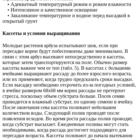
• Адекватный температурный режим и режим влажности
• Интенсивное и качественное освещение
• Закаливание температурное и водное перед высадкой в
открытый грунт
Кассеты и условия выращивания
Молодые растения арбуза испытывают шок, если при
пересадке корни будут побеспокоены даже минимально. В
связи с этим арбуз высевают непосредственно в кассеты,
которые затем транспортируются на поле. Обычно размер
кассеты важнее чем ее тип (табл. 5). В кассетах с большими
ячейками выращивают рассаду до более взрослого возраста,
или их применяют, когда трудно предсказать сроки высадки.
Если высадку необходимо отсрочить из-за погодных условий,
в ячейке размером 68х68 мм корни рассады не претерпит
стресса, поскольку объем субстрата больше. Посев семян
проводится в влажный субстрат, по одному семени в ячейку.
После окончания сева кассеты поливают небольшим
количеством воды. Следующий полив проводят после
появления всходов. Во время роста рассады полив проводят,
когда субстрат высыхает. Ежедневные поливы могут стать
необходимыми, когда рассада достигнет подходящего для
пересадки возраста. Кассеты поливают до начала вытекания