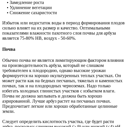
• Замедление роста
• Удлинение вегетации
• Снижение сахаристости
Избыток или недостаток воды в период формирования плодов
сильно влияет на их размер и качество. Оптимальными
показателями влажности пахотного слоя почвы для арбуза
является 75-80% НВ, воздух - 50-60%.
Почва
Обычно почва не является лимитирующим фактором влияния
на производительность арбуза, который не слишком
требователен к плодородию, однако высокие урожаи
формируется на хорошо окультуренных теплых участках. Он
может расти как на бедных песчаных, тяжелых и каменистых
почвах, так и на плодородных черноземах. Надо только
избегать холодных глинистых участков с избытком влаги.
Почва не должна заплывать и должна быть хорошо
аэрированной. Лучше арбуз растет на песчаных почвах.
Предпочитает легкие или хорошо обработанные целинные
земли.
Следует определить кислотность участка, где будет расти
арбуз, поскольку слишком высокий (> 9) или низкий (<4) рН