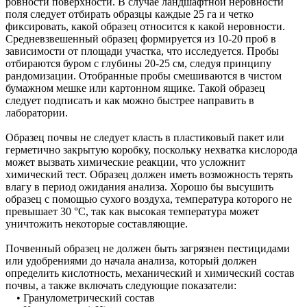
ровности поверхности. В случае ландшафтной неровности
поля следует отбирать образцы каждые 25 га и четко
фиксировать, какой образец относится к какой неровности.
Средневзвешенный образец формируется из 10-20 проб в
зависимости от площади участка, что исследуется. Пробы
отбираются буром с глубины 20-25 см, следуя принципу
рандомизации. Отобранные пробы смешиваются в чистом
бумажном мешке или картонном ящике. Такой образец
следует подписать и как можно быстрее направить в
лаборатории.
Образец почвы не следует класть в пластиковый пакет или
герметично закрытую коробку, поскольку нехватка кислорода
может вызвать химические реакции, что усложнит
химический тест. Образец должен иметь возможность терять
влагу в период ожидания анализа. Хорошо бы высушить
образец с помощью сухого воздуха, температура которого не
превышает 30 °С, так как высокая температура может
уничтожить некоторые составляющие.
Почвенный образец не должен быть загрязнен пестицидами
или удобрениями до начала анализа, который должен
определить кислотность, механический и химический состав
почвы, а также включать следующие показатели:
• Гранулометрический состав