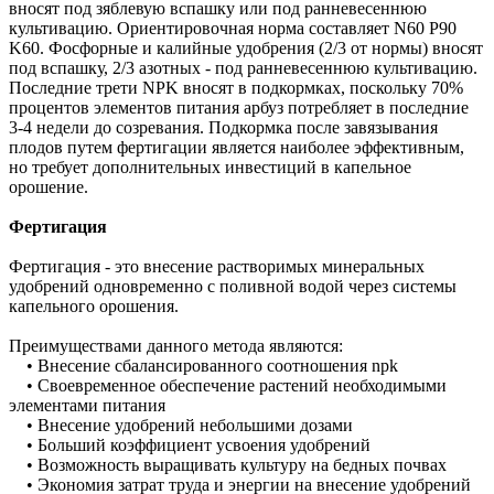
вносят под зяблевую вспашку или под ранневесеннюю
культивацию. Ориентировочная норма составляет N60 P90
K60. Фосфорные и калийные удобрения (2/3 от нормы) вносят
под вспашку, 2/3 азотных - под ранневесеннюю культивацию.
Последние трети NPK вносят в подкормках, поскольку 70%
процентов элементов питания арбуз потребляет в последние
3-4 недели до созревания. Подкормка после завязывания
плодов путем фертигации является наиболее эффективным,
но требует дополнительных инвестиций в капельное
орошение.
Фертигация
Фертигация - это внесение растворимых минеральных
удобрений одновременно с поливной водой через системы
капельного орошения.
Преимуществами данного метода являются:
• Внесение сбалансированного соотношения npk
• Своевременное обеспечение растений необходимыми
элементами питания
• Внесение удобрений небольшими дозами
• Больший коэффициент усвоения удобрений
• Возможность выращивать культуру на бедных почвах
• Экономия затрат труда и энергии на внесение удобрений