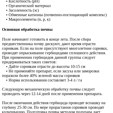
• Кислотность (рН)
• Органический материал
• Засоленность (эс)
• Обменные катионы (почвенно-поглощающий комплекс)
• Макроэлементы (n, p, к)
Основная обработка почвы
Поле начинают готовить в конце лета. После сбора
предшественника почву дискуют, дают время отрасти
сорнякам. Если на поле присутствуют многолетние сорняки,
проводят опрыскивание гербицидами сплошного действия.
При применении гербицидов данной группы следует
придерживаться таких советов:
• Дайте сорнякам отрасти до высоты 10-15 см
• Не применяйте препарат, если засуха или заморозки
поразили более 40% зеленой массы сорняков
• Норма использования составляет 3-4 л / га
Следующую механическую обработку почвы следует
проводить через 12-14 дней после применения препарата.
После окончания действия гербицида проводят вспашку на
глубину 25-30 см. По мере прорастания сорняков проводят
культивацию. Подготовка почвы методом полупара дает