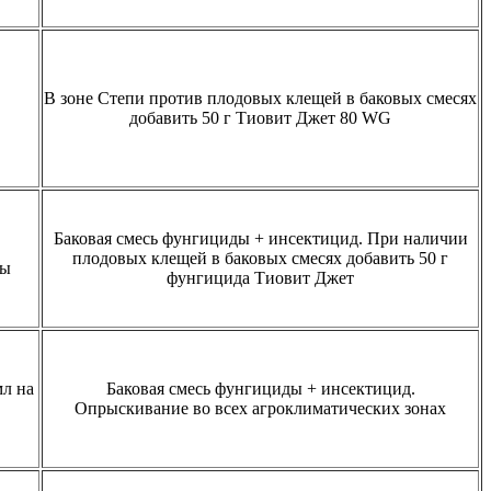
В зоне Степи против плодовых клещей в баковых смесях
добавить 50 г Тиовит Джет 80 WG
Баковая смесь фунгициды + инсектицид. При наличии
плодовых клещей в баковых смесях добавить 50 г
ды
фунгицида Тиовит Джет
л на
Баковая смесь фунгициды + инсектицид.
Опрыскивание во всех агроклиматических зонах