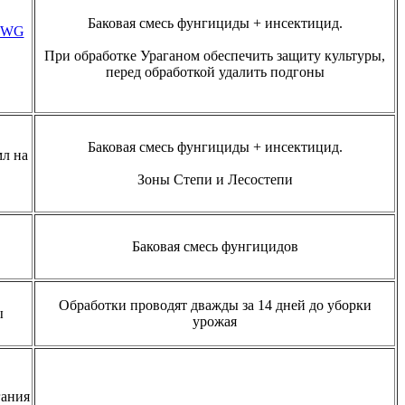
Баковая смесь фунгициды + инсектицид.
5 WG
При обработке Ураганом обеспечить защиту культуры,
перед обработкой удалить подгоны
Баковая смесь фунгициды + инсектицид.
л на
Зоны Степи и Лесостепи
Баковая смесь фунгицидов
Обработки проводят дважды за 14 дней до уборки
ы
урожая
гания