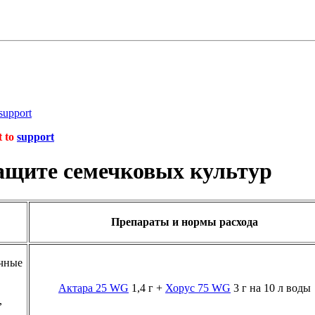
support
t to
support
ащите семечковых культур
Препараты и нормы расхода
ечные
Актара 25 WG
1,4 г +
Хорус 75 WG
3 г на 10 л воды
,