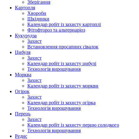
Зберігання
Картопля
Хвороби
Шкідники
Календар робіт із захисту картоплі
Фітофтороз та альтернаріоз
Кукурудза
Захист
Встановлення просапних сівалок
Цибуля
Захист
Календар робіт із захисту цибулі
Технологія вирощування
Морква
Захист
Календар робіт із захисту моркви
Огірок
Захист
Календар робіт із захисту огірка
Технологія вирощування
Перець
Захист
Календар робіт із захисту перцю солодкого
Технологія вирощування
Редис