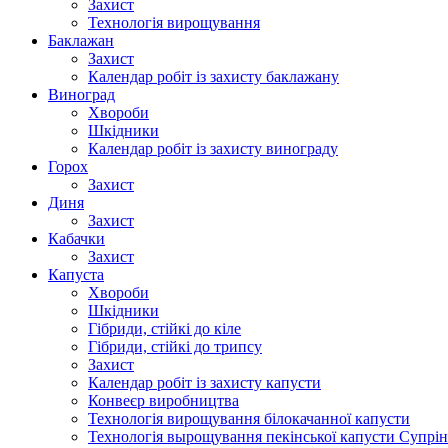
Захист
Технологія вирощування
Баклажан
Захист
Календар робіт із захисту баклажану
Виноград
Хвороби
Шкідники
Календар робіт із захисту винограду
Горох
Захист
Диня
Захист
Кабачки
Захист
Капуста
Хвороби
Шкідники
Гібриди, стійкі до кіле
Гібриди, стійкі до трипсу
Захист
Календар робіт із захисту капусти
Конвеєр виробництва
Технологія вирощування білокачанної капусти
Технологія вырощування пекінської капусти Супрін