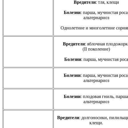
Вредители
: тля, клещи
Болезни
: парша, мучнистая роса
альтернариоз
Однолетние и многолетние сорня
Вредители
: яблочная плодожорк
(II поколение)
Болезни
: парша, мучнистая рос
Болезни
: парша, мучнистая роса
альтернариоз
Болезни
: плодовая гниль, парша
альтернариоз
Вредители
: долгоносики, пилильщ
клещи.