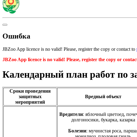
Ошибка
JBZoo App licence is no valid! Please, register the copy or contact to
JBZoo App licence is no valid! Please, register the copy or contac
Календарный план работ по з
Сроки проведения
защитных
Вредный объект
мероприятий
Вредители
: яблочный цветоед, поч
долгоносики, букарка, казарка
Болезни
: мучнистая роса, парша
монилиоз, плодовая гниль