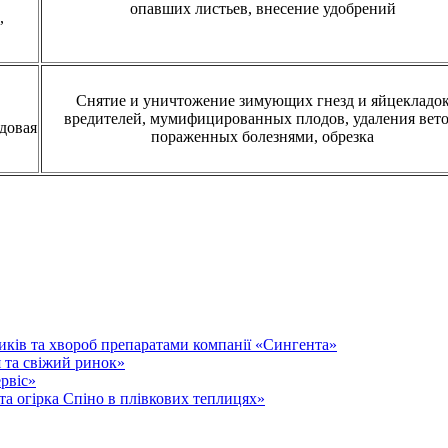
опавших листьев, внесение удобрений
,
Снятие и уничтожение зимующих гнезд и яйцекладо
вредителей, мумифицированных плодов, удаления вето
одовая
пораженных болезнями, обрезка
иків та хвороб препаратами компанії «Сингента»
 та свіжий ринок»
рвіс»
та огірка Спіно в плівкових теплицях»