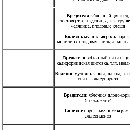
Вредители
: яблочный цветоед,
листовертки, пяденицы, тля, груше
медяница, плодовые клещи
Болезни
: мучнистая роса, парша
монилиоз, плодовая гниль, альтерна
Вредители
: яблонный пилильщи
калифорнийская щитовка, тля, мед
Болезни
: мучнистая роса, парша, пл
гниль, альтернариоз
Вредители
: яблочная плодожорк
(I поколение)
Болезни
: парша, мучнистая роса
альтернариоз