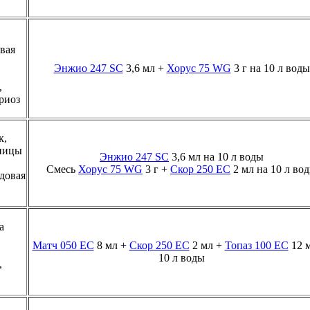
вая
Энжио 247 SC
3,6 мл +
Хорус 75 WG
3 г на 10 л воды
,
риоз
к,
яницы
Энжио 247 SC
3,6 мл на 10 л воды
Смесь
Хорус 75 WG
3 г +
Скор 250 ЕС
2 мл на 10 л во
одовая
а
Матч 050 ЕС
8 мл +
Скор 250 ЕС
2 мл +
Топаз 100 ЕС
12 м
10 л воды
,