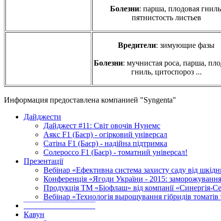
Болезни
: парша, плодовая гниль
пятнистость листьев
Вредители
: зимующие фазы
Болезни
: мучнистая роса, парша, пл
гниль, цитоспороз ...
Информация предоставлена компанией "Syngenta"
Дайджести
Дайджест #11: Світ овочів Нунемс
Аякс F1 (Баєр) - огірковий універсал
Сатіна F1 (Баєр) - надійна підтримка
Солероссо F1 (Баєр) - томатний універсал!
Презентації
Вебінар «Ефективна система захисту саду від шкідн
Конференція «Ягоди України - 2015: заморожування
Продукція ТМ «Біофлаш» від компанії «Синергія-Се
Вебінар «Технологія вырощування гібридів томатів 
‾‾‾‾‾‾‾‾‾‾‾‾‾‾‾‾‾‾‾‾‾‾‾‾‾‾‾‾‾
Кавун