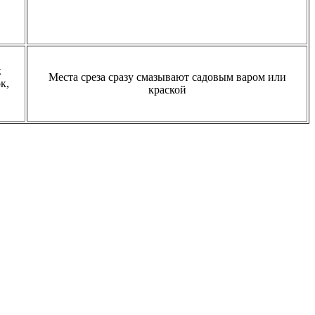
к
Места среза сразу смазывают садовым варом или
к,
краской