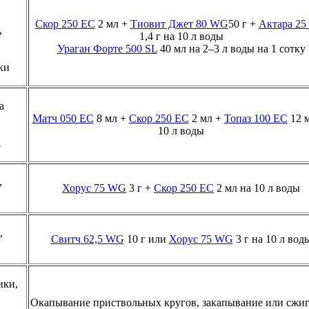
Скор 250 ЕС
2 мл +
Тиовит Джет 80 WG
50 г +
Актара 2
,
1,4 г на 10 л воды
Ураган Форте 500 SL
40 мл на 2–3 л воды на 1 сотку
ки
а
Матч 050 ЕС
8 мл +
Скор 250 ЕС
2 мл +
Топаз 100 ЕС
12 м
10 л воды
а
,
Хорус 75 WG
3 г +
Скор 250 ЕС
2 мл на 10 л воды
,
Свитч 62,5 WG
10 г или
Хорус 75 WG
3 г на 10 л вод
ики,
Окапывание приствольных кругов, закапывание или сжи