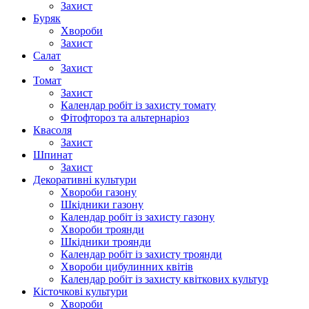
Захист
Буряк
Хвороби
Захист
Салат
Захист
Томат
Захист
Календар робіт із захисту томату
Фітофтороз та альтернаріоз
Квасоля
Захист
Шпинат
Захист
Декоративні культури
Хвороби газону
Шкідники газону
Календар робіт із захисту газону
Хвороби троянди
Шкідники троянди
Календар робіт із захисту троянди
Хвороби цибулинних квітів
Календар робіт із захисту квіткових культур
Кісточкові культури
Хвороби