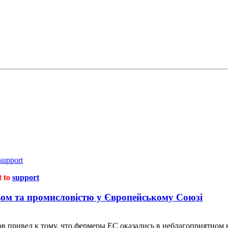
support
t to
support
вом та промисловістю у Європейському Союзі
в привел к тому, что фермеры ЕС оказались в неблагоприятном