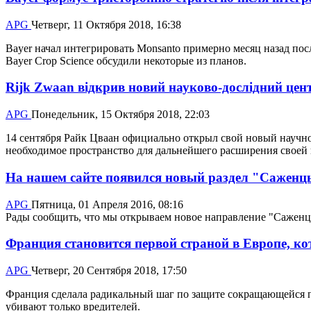
APG
Четверг, 11 Октября 2018, 16:38
Bayer начал интегрировать Monsanto примерно месяц назад пос
Bayer Crop Science обсудили некоторые из планов.
Rijk Zwaan відкрив новий науково-дослідний цент
APG
Понедельник, 15 Октября 2018, 22:03
14 сентября Райк Цваан официально открыл свой новый научн
необходимое пространство для дальнейшего расширения своей 
На нашем сайте появился новый раздел "Саженц
APG
Пятница, 01 Апреля 2016, 08:16
Рады сообщить, что мы открываем новое направление "Саженцы"
Франция становится первой страной в Европе, к
APG
Четверг, 20 Сентября 2018, 17:50
Франция сделала радикальный шаг по защите сокращающейся поп
убивают только вредителей.