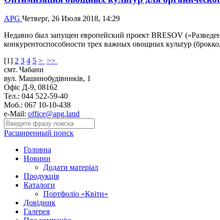
APG
Четверг, 26 Июля 2018, 14:29
Недавно был запущен европейский проект BRESOV («Разведени
конкурентоспособности трех важных овощных культур (брокколи
[
1
]
2
3
4
5
>
>>
смт. Чабани
вул. Машинобудівників, 1
Офіс Д-9, 08162
Тел.: 044 522-59-40
Моб.: 067 10-10-438
e-Mail:
office@apg.land
Расширенный поиск
Головна
Новини
Додати матеріал
Продукція
Каталоги
Портфоліо «Квіти»
Довідник
Галерея