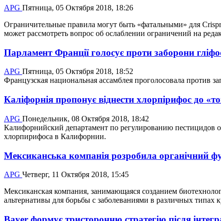
APG
Пятница, 05 Октября 2018, 18:26
Ограничительные правила могут быть «фатальными» для Crispr
может рассмотреть вопрос об ослаблении ограничений на редакт
Парламент Франції голосує проти заборони гліфос
APG
Пятница, 05 Октября 2018, 18:52
Французская национальная ассамблея проголосовала против запр
Каліфорнія пропонує віднести хлорпірифос до «т
APG
Понедельник, 08 Октября 2018, 18:42
Калифорнийский департамент по регулированию пестицидов об
хлорпирифоса в Калифорнии.
Мексиканська компанія розробила органічний фу
APG
Четверг, 11 Октября 2018, 15:45
Мексиканская компания, занимающаяся созданием биотехнологиче
альтернативы для борьбы с заболеваниями в различных типах к
Bayer формує тристоронню стратегію після інтегр