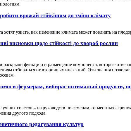
хнологиям.
робити врожай стійкішим до зміни клімату
 хотят узнать, как изменение климата может повлиять на плодо
иві висновки щодо стійкості до хвороб рослин
и раскрыли функцию и размещение компонента, которые отвечают
тениям отбиваться от вторичных инфекций. Эти знания позволят
осевам.
моги фермерам, вибирає оптимальні продукти, що 
учших советов – из руководств по семенам, от местных агроно
чения другого подхода.
енетичного редагування культур