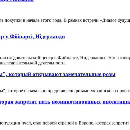
ле покупки в начале этого года. В рамках встречи «Диалог буду
р у Фійнарті, Нідерланди
о-исследовательский центр в Фийнарте, Нидерланды. Это расш
исследовательской деятельности.
ы", который открывают замечательные розы
, которое изначально представлено розами украинского производ
оторая запретит пять неоникотиноидных инсектици
уляции пчел, став первой страной в Европе, которая запретит 