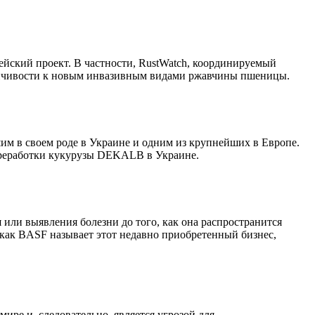
йский проект. В частности, RustWatch, координируемый
тойчивости к новым инвазивным видами ржавчины пшеницы.
им в своем роде в Украине и одним из крупнейших в Европе.
ереработки кукурузы DEKALB в Украине.
я или выявления болезни до того, как она распространится
– как BASF называет этот недавно приобретенный бизнес,
ире и, следовательно, является угрозой для