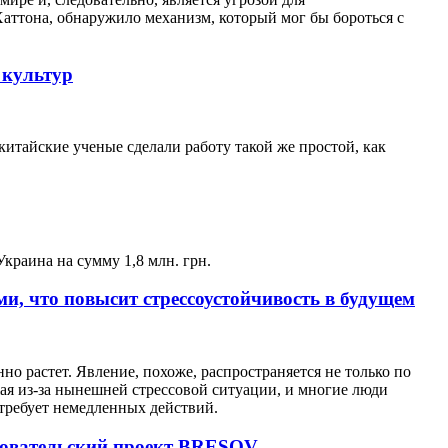
аттона, обнаружило механизм, который мог бы бороться с
 культур
китайские ученые сделали работу такой же простой, как
краина на сумму 1,8 млн. грн.
и, что повысит стрессоустойчивость в будущем
но растет. Явление, похоже, распространяется не только по
ая из-за нынешней стрессовой ситуации, и многие люди
 требует немедленных действий.
едовательский проект BRESOV