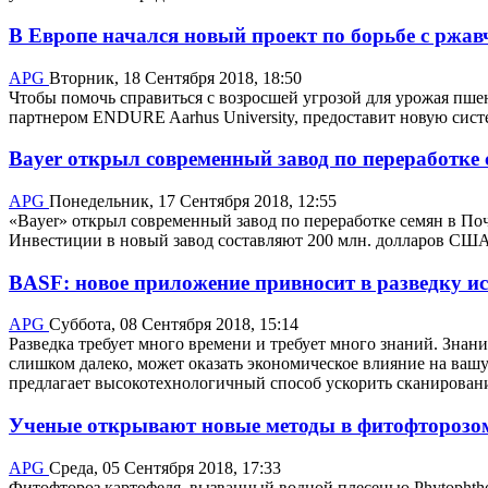
В Европе начался новый проект по борьбе с рж
APG
Вторник, 18 Сентября 2018, 18:50
Чтобы помочь справиться с возросшей угрозой для урожая пш
партнером ENDURE Aarhus University, предоставит новую си
Bayer открыл современный завод по переработке 
APG
Понедельник, 17 Сентября 2018, 12:55
«Bayer» открыл современный завод по переработке семян в По
Инвестиции в новый завод составляют 200 млн. долларов СШ
BASF: новое приложение привносит в разведку и
APG
Суббота, 08 Сентября 2018, 15:14
Разведка требует много времени и требует много знаний. Знани
слишком далеко, может оказать экономическое влияние на вашу
предлагает высокотехнологичный способ ускорить сканирован
Ученые открывают новые методы в фитофторозо
APG
Среда, 05 Сентября 2018, 17:33
Фитофтороз картофеля, вызванный водной плесенью Phytophthora