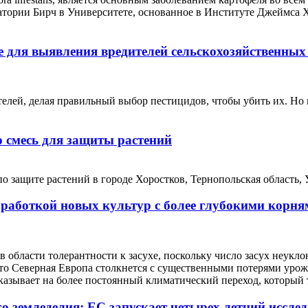
атории Бирч в Университете, основанное в Институте Джеймса Х
 для выявления вредителей сельскохозяйственных
елей, делая правильный выбор пестицидов, чтобы убить их. Но 
 смесь для защиты растений
защите растений в городе Хоростков, Тернопольская область, У
работкой новых культур с более глубокими корням
в области толерантности к засухе, поскольку число засух неуклон
 что Северная Европа столкнется с существенными потерями урож
указывает на более постоянный климатический переход, который
о земледелия: ЕС запускает четырех летний иссл