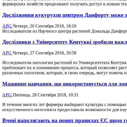
фермерских хозяйств продолжают получать доступ к новым те
Дослідження кукурудзи центром Данфорту може з
APG
Четверг, 20 Сентября 2018, 18:16
Исследователи из Научного центра растений Дональда Данфорта
Дослідники з Університету Кентуккі зробили важл
APG
Четверг, 27 Сентября 2018, 20:58
Исследователи патологии растений из Университетата Кентукк
приближает их к пониманию процесса, который позволяет рас
различных патогенов, которые, в свою очередь, могут помочь п
Машинне навчання, що використовується для допо
APG
Пятница, 28 Сентября 2018, 10:31
В течение многих лет фермеры выбирают культуры с помощью л
искусственного интеллекта предоставили возможности для изу
Вчені наполягають на нових правилах ЄС щодо г