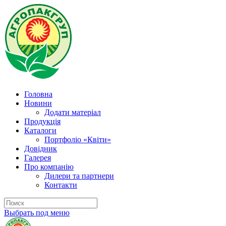
Головна
Новини
Додати матеріал
Продукція
Каталоги
Портфоліо «Квіти»
Довідник
Галерея
Про компанію
Дилери та партнери
Контакти
Выбрать под меню