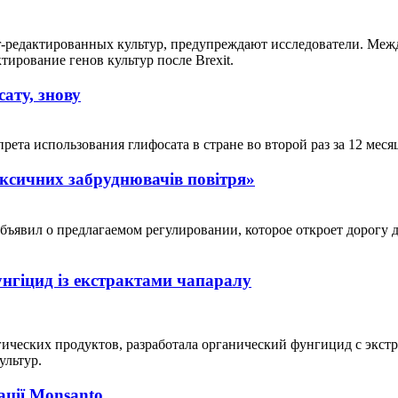
-редактированных культур, предупреждают исследователи. Между
ирование генов культур после Brexit.
ату, знову
ета использования глифосата в стране во второй раз за 12 меся
оксичних забруднювачів повітря»
ъявил о предлагаемом регулировании, которое откроет дорогу 
нгіцид із екстрактами чапаралу
ских продуктов, разработала органический фунгицид с экстракто
ультур.
ації Monsanto