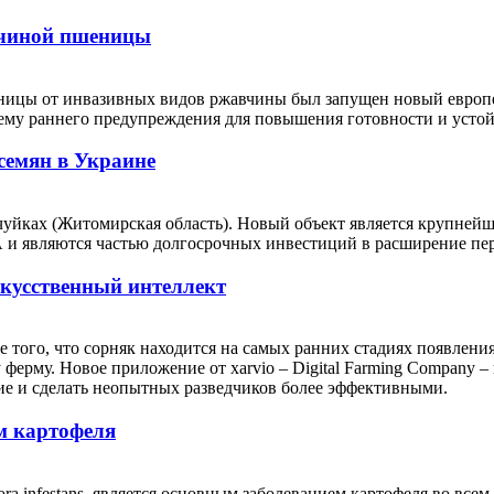
авчиной пшеницы
еницы от инвазивных видов ржавчины был запущен новый европе
стему раннего предупреждения для повышения готовности и ус
семян в Украине
чуйках (Житомирская область). Новый объект является крупнейш
А и являются частью долгосрочных инвестиций в расширение п
скусственный интеллект
е того, что сорняк находится на самых ранних стадиях появлени
 ферму. Новое приложение от xarvio – Digital Farming Company 
ие и сделать неопытных разведчиков более эффективными.
м картофеля
 infestans, является основным заболеванием картофеля во всем м