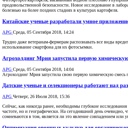
продовольственной безопасности. Новое исследование в лабор
болезнью на более поздних стадиях в культурах картофеля.
Китайские ученые разработали умное приложение
APG
Среда, 05 Сентября 2018, 14:24
Трудно даже ветеранам-фермерам распознавать все виды вредит
использование смартфона для их фотосъемки.
Агрохолдинг Мрия запустила первую химическую
APG
Среда, 05 Сентября 2018, 14:04
Агрохолдинг Мрия запустила свою первую химическую смесь по 
Датские ученые и селекционеры работают над раз
APG
Четверг, 26 Июля 2018, 15:36
Сейчас, как никогда ранее, необходимы глубокие исследования 
частоте, но и географически. На сегодняшний день очевидно,
сомневаются в том, является ли это явление совпадением или 
Оптимизация овощных культур для органическог