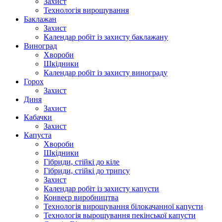
Захист
Технологія вирощування
Баклажан
Захист
Календар робіт із захисту баклажану
Виноград
Хвороби
Шкідники
Календар робіт із захисту винограду
Горох
Захист
Диня
Захист
Кабачки
Захист
Капуста
Хвороби
Шкідники
Гібриди, стійкі до кіле
Гібриди, стійкі до трипсу
Захист
Календар робіт із захисту капусти
Конвеєр виробництва
Технологія вирощування білокачанної капусти
Технологія вырощування пекінської капусти