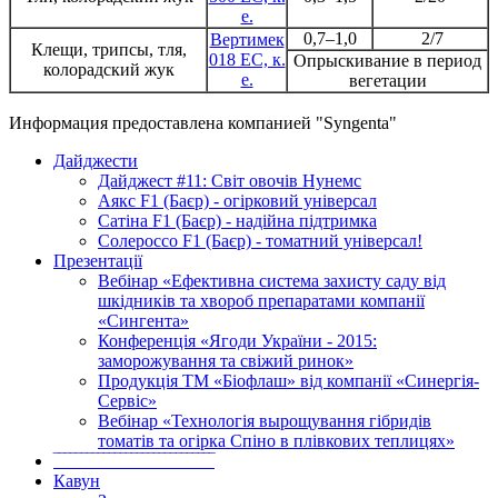
е.
0,7–1,0
2/7
Вертимек
Клещи, трипсы, тля,
018 EC, к.
Опрыскивание в период
колорадский жук
е.
вегетации
Информация предоставлена компанией "Syngenta"
Дайджести
Дайджест #11: Світ овочів Нунемс
Аякс F1 (Баєр) - огірковий універсал
Сатіна F1 (Баєр) - надійна підтримка
Солероссо F1 (Баєр) - томатний універсал!
Презентації
Вебінар «Ефективна система захисту саду від
шкідників та хвороб препаратами компанії
«Сингента»
Конференція «Ягоди України - 2015:
заморожування та свіжий ринок»
Продукція ТМ «Біофлаш» від компанії «Синергія-
Сервіс»
Вебінар «Технологія вырощування гібридів
томатів та огірка Спіно в плівкових теплицях»
‾‾‾‾‾‾‾‾‾‾‾‾‾‾‾‾‾‾‾‾‾‾‾‾‾‾‾‾‾
Кавун