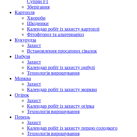
Супрін F1
Зберігання
Картопля
Хвороби
Шкідники
Календар робіт із захисту картоплі
Фітофтороз та альтернаріоз
Кукурудза
Захист
Встановлення просапних сівалок
Цибуля
Захист
Календар робіт із захисту цибулі
Технологія вирощування
Морква
Захист
Календар робіт із захисту моркви
Огірок
Захист
Календар робіт із захисту огірка
Технологія вирощування
Перець
Захист
Календар робіт із захисту перцю солодкого
Технологія вирощування