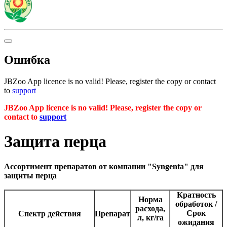
Ошибка
JBZoo App licence is no valid! Please, register the copy or contact
to
support
JBZoo App licence is no valid! Please, register the copy or
contact to
support
Защита перца
Ассортимент препаратов от компании "Syngenta" для
защиты перца
Кратность
Норма
обработок /
расхода,
Срок
Спектр действия
Препарат
л, кг/га
ожидания