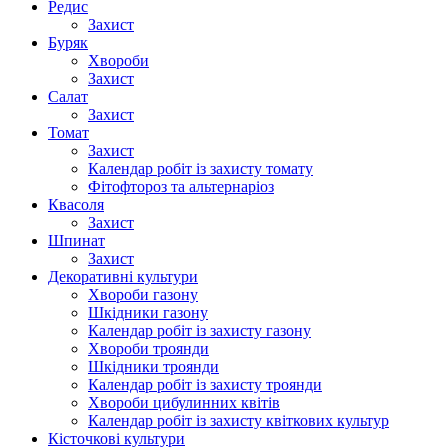
Редис
Захист
Буряк
Хвороби
Захист
Салат
Захист
Томат
Захист
Календар робіт із захисту томату
Фітофтороз та альтернаріоз
Квасоля
Захист
Шпинат
Захист
Декоративні культури
Хвороби газону
Шкідники газону
Календар робіт із захисту газону
Хвороби троянди
Шкідники троянди
Календар робіт із захисту троянди
Хвороби цибулинних квітів
Календар робіт із захисту квіткових культур
Кісточкові культури