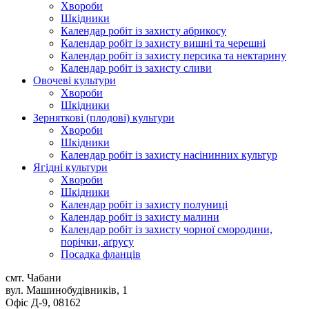
Хвороби
Шкідники
Календар робіт із захисту абрикосу
Календар робіт із захисту вишні та черешні
Календар робіт із захисту персика та нектарину
Календар робіт із захисту сливи
Овочеві культури
Хвороби
Шкідники
Зерняткові (плодові) культури
Хвороби
Шкідники
Календар робіт із захисту насінинних культур
Ягідні культури
Хвороби
Шкідники
Календар робіт із захисту полуниці
Календар робіт із захисту малини
Календар робіт із захисту чорної смородини,
порічки, аґрусу
Посадка фланців
смт. Чабани
вул. Машинобудівників, 1
Офіс Д-9, 08162