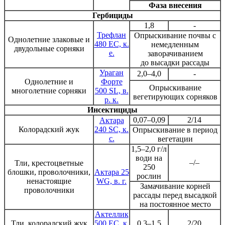
Фаза внесения
Гербициды
1,8
-
Трефлан
Опрыскивание почвы с
Однолетние злаковые и
480 ЕС, к.
немедленным
двудольные сорняки
е.
заворачиванием
до высадки рассады
Ураган
2,0–4,0
-
Однолетние и
Форте
Опрыскивание
многолетние сорняки
500 SL, в.
вегетирующих сорняков
р. к.
Инсектициды
0,07–0,09
2/14
Актара
Колорадский жук
240 SC, к.
Опрыскивание в период
с.
вегетации
1,5–2,0 г/л
води на
–/–
Тли, крестоцветные
250
блошки, проволочники,
Актара 25
рослин
ненастоящие
WG, в. г.
Замачивание корней
проволочники
рассады перед высадкой
на постоянное место
Актеллик
Тли, колорадский жук
500 ЕС, к.
0,3–1,5
2/20