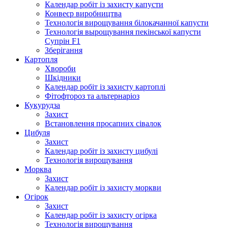
Календар робіт із захисту капусти
Конвеєр виробництва
Технологія вирощування білокачанної капусти
Технологія вырощування пекінської капусти
Супрін F1
Зберігання
Картопля
Хвороби
Шкідники
Календар робіт із захисту картоплі
Фітофтороз та альтернаріоз
Кукурудза
Захист
Встановлення просапних сівалок
Цибуля
Захист
Календар робіт із захисту цибулі
Технологія вирощування
Морква
Захист
Календар робіт із захисту моркви
Огірок
Захист
Календар робіт із захисту огірка
Технологія вирощування