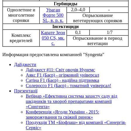
Гербициды
2,0–4,0
-
Однолетние и
Ураган
многолетние
Форте 500
Опрыскивание
сорняки
SL, в. р. к.
вегетирующих сорняков
Інсектициди
0,1
1/7
Карате Зеон
Комплекс
050 CS, мк.
Опрыскивание в период
вредителей
с.
вегетации
Информация предоставлена компанией "Syngenta"
Дайджести
Дайджест #11: Світ овочів Нунемс
Аякс F1 (Баєр) - огірковий універсал
Сатіна F1 (Баєр) - надійна підтримка
Солероссо F1 (Баєр) - томатний універсал!
Презентації
Вебінар «Ефективна система захисту саду від
шкідників та хвороб препаратами компанії
«Сингента»
Конференція «Ягоди України - 2015:
заморожування та свіжий ринок»
Продукція ТМ «Біофлаш» від компанії «Синергія-
Сервіс»