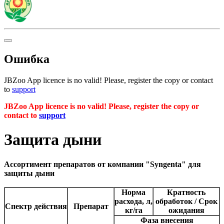
Ошибка
JBZoo App licence is no valid! Please, register the copy or contact
to
support
JBZoo App licence is no valid! Please, register the copy or
contact to
support
Защита дыни
Ассортимент препаратов от компании "Syngenta" для
защиты дыни
Норма
Кратность
расхода, л,
обработок / Срок
Спектр действия
Препарат
кг/га
ожидания
Фаза внесения