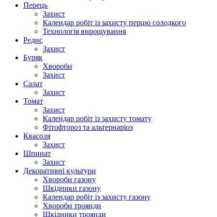
Перець
Захист
Календар робіт із захисту перцю солодкого
Технологія вирощування
Редис
Захист
Буряк
Хвороби
Захист
Салат
Захист
Томат
Захист
Календар робіт із захисту томату
Фітофтороз та альтернаріоз
Квасоля
Захист
Шпинат
Захист
Декоративні культури
Хвороби газону
Шкідники газону
Календар робіт із захисту газону
Хвороби троянди
Шкідники троянди