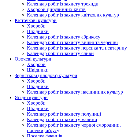
Календар робіт із захисту троянди
Хвороби цибулинних квітів
Календар робіт із захисту квіткових культур
Кісточкові культури
Хвороби
Шкідники
Календар робіт із захисту абрикосу
Календар робіт із захисту вишні та черешні
Календар робіт із захисту персика та нектарину
Календар робіт із захисту сливи
Овочеві культури
Хвороби
Шкідники
Зерняткові (плодові) культури
Хвороби
Шкідники
Календар робіт із захисту насінинних культур
Ягідні культури
Хвороби
Шкідники
Календар робіт із захисту полуниці
Календар робіт із захисту малини
Календар робіт із захисту чорної смородини,
порічки, аґрусу
Посадка фланців