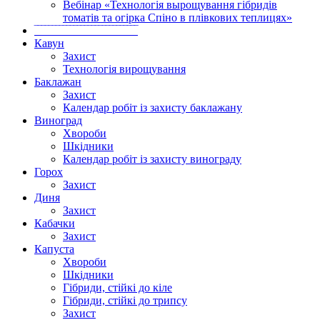
Вебінар «Технологія вырощування гібридів
томатів та огірка Спіно в плівкових теплицях»
‾‾‾‾‾‾‾‾‾‾‾‾‾‾‾‾‾‾‾‾‾‾‾‾‾‾‾‾‾
Кавун
Захист
Технологія вирощування
Баклажан
Захист
Календар робіт із захисту баклажану
Виноград
Хвороби
Шкідники
Календар робіт із захисту винограду
Горох
Захист
Диня
Захист
Кабачки
Захист
Капуста
Хвороби
Шкідники
Гібриди, стійкі до кіле
Гібриди, стійкі до трипсу
Захист