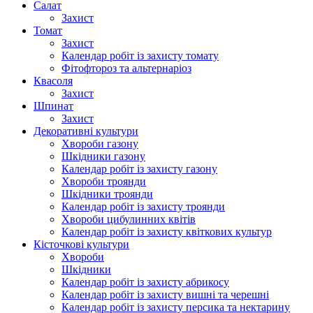
Салат
Захист
Томат
Захист
Календар робіт із захисту томату
Фітофтороз та альтернаріоз
Квасоля
Захист
Шпинат
Захист
Декоративні культури
Хвороби газону
Шкідники газону
Календар робіт із захисту газону
Хвороби троянди
Шкідники троянди
Календар робіт із захисту троянди
Хвороби цибулинних квітів
Календар робіт із захисту квіткових культур
Кісточкові культури
Хвороби
Шкідники
Календар робіт із захисту абрикосу
Календар робіт із захисту вишні та черешні
Календар робіт із захисту персика та нектарину