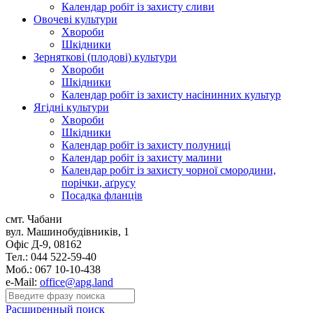
Календар робіт із захисту сливи
Овочеві культури
Хвороби
Шкідники
Зерняткові (плодові) культури
Хвороби
Шкідники
Календар робіт із захисту насінинних культур
Ягідні культури
Хвороби
Шкідники
Календар робіт із захисту полуниці
Календар робіт із захисту малини
Календар робіт із захисту чорної смородини,
порічки, аґрусу
Посадка фланців
смт. Чабани
вул. Машинобудівників, 1
Офіс Д-9, 08162
Тел.: 044 522-59-40
Моб.: 067 10-10-438
e-Mail:
office@apg.land
Расширенный поиск