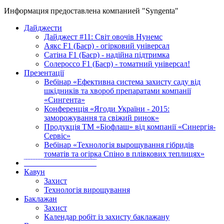
Информация предоставлена компанией "Syngenta"
Дайджести
Дайджест #11: Світ овочів Нунемс
Аякс F1 (Баєр) - огірковий універсал
Сатіна F1 (Баєр) - надійна підтримка
Солероссо F1 (Баєр) - томатний універсал!
Презентації
Вебінар «Ефективна система захисту саду від
шкідників та хвороб препаратами компанії
«Сингента»
Конференція «Ягоди України - 2015:
заморожування та свіжий ринок»
Продукція ТМ «Біофлаш» від компанії «Синергія-
Сервіс»
Вебінар «Технологія вырощування гібридів
томатів та огірка Спіно в плівкових теплицях»
‾‾‾‾‾‾‾‾‾‾‾‾‾‾‾‾‾‾‾‾‾‾‾‾‾‾‾‾‾
Кавун
Захист
Технологія вирощування
Баклажан
Захист
Календар робіт із захисту баклажану