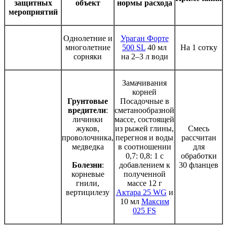
защитных
объект
нормы расхода
мероприятий
Однолетние и
Ураган Форте
многолетние
500 SL
40 мл
На 1 сотку
сорняки
на 2–3 л води
Замачивания
корней
Грунтовые
Посадочные в
вредители
:
сметанообразной
личинки
массе, состоящей
жуков,
из рыжей глины,
Смесь
проволочника,
перегноя и воды
рассчитан
медведка
в соотношении
для
0,7: 0,8: 1 с
обработки
Болезни
:
добавлением к
30 фланцев
корневые
полученной
гнили,
массе 12 г
вертицилезу
Актара 25 WG
и
10 мл
Максим
025 FS