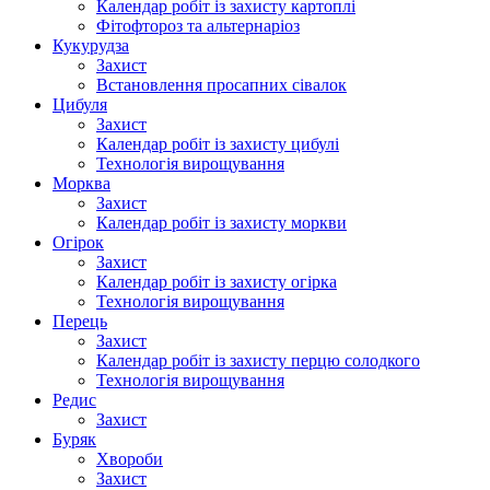
Календар робіт із захисту картоплі
Фітофтороз та альтернаріоз
Кукурудза
Захист
Встановлення просапних сівалок
Цибуля
Захист
Календар робіт із захисту цибулі
Технологія вирощування
Морква
Захист
Календар робіт із захисту моркви
Огірок
Захист
Календар робіт із захисту огірка
Технологія вирощування
Перець
Захист
Календар робіт із захисту перцю солодкого
Технологія вирощування
Редис
Захист
Буряк
Хвороби
Захист