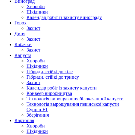
Виноград
Хвороби
Шкідники
Календар робіт із захисту винограду
Горох
Захист
Диня
Захист
Кабачки
Захист
Капуста
Хвороби
Шкідники
Гібриди, стійкі до кіле
Гібриди, стійкі до трипсу
Захист
Календар робіт із захисту капусти
Конвеєр виробництва
Технологія вирощування білокачанної капусти
Технологія вырощування пекінської капусти
Супрін F1
Зберігання
Картопля
Хвороби
Шкідники