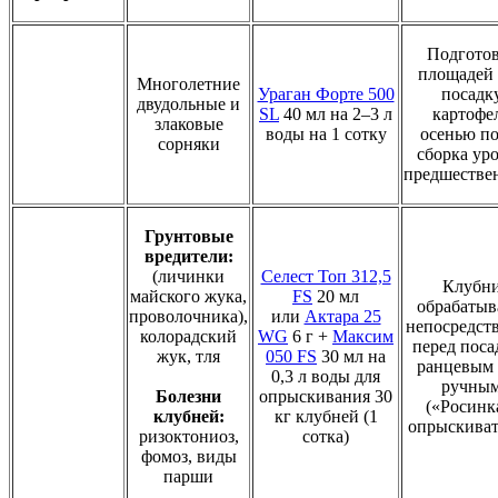
Подгото
площадей
Многолетние
Ураган Форте 500
посадк
двудольные и
SL
40 мл на 2–3 л
картофе
злаковые
воды на 1 сотку
осенью по
сорняки
сборка ур
предшестве
Грунтовые
вредители:
(личинки
Селест Топ 312,5
Клубн
майского жука,
FS
20 мл
обрабаты
проволочника),
или
Актара 25
непосредст
колорадский
WG
6 г +
Максим
перед поса
жук, тля
050 FS
30 мл на
ранцевым
0,3 л воды для
ручны
Болезни
опрыскивания 30
(«Росинк
клубней:
кг клубней (1
опрыскива
ризоктониоз,
сотка)
фомоз, виды
парши