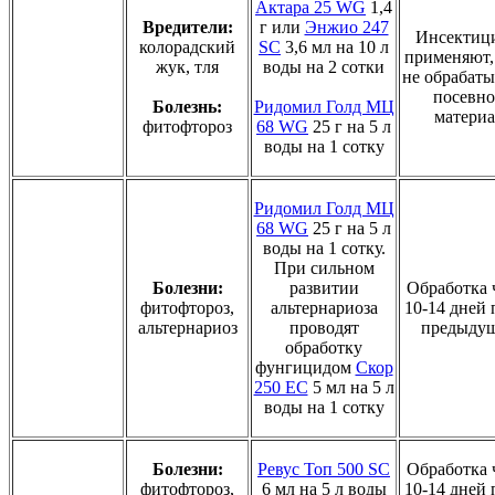
Актара 25 WG
1,4
Вредители:
г или
Энжио 247
Инсектиц
колорадский
SC
3,6 мл на 10 л
применяют,
жук, тля
воды на 2 сотки
не обрабаты
посевн
Болезнь:
Ридомил Голд МЦ
материа
фитофтороз
68 WG
25 г на 5 л
воды на 1 сотку
Ридомил Голд МЦ
68 WG
25 г на 5 л
воды на 1 сотку.
При сильном
Болезни:
развитии
Обработка 
фитофтороз,
альтернариоза
10-14 дней 
альтернариоз
проводят
предыду
обработку
фунгицидом
Скор
250 ЕС
5 мл на 5 л
воды на 1 сотку
Болезни:
Ревус Топ 500 SC
Обработка 
фитофтороз,
6 мл на 5 л воды
10-14 дней 