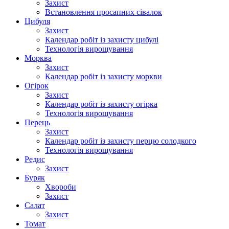
Захист
Встановлення просапних сівалок
Цибуля
Захист
Календар робіт із захисту цибулі
Технологія вирощування
Морква
Захист
Календар робіт із захисту моркви
Огірок
Захист
Календар робіт із захисту огірка
Технологія вирощування
Перець
Захист
Календар робіт із захисту перцю солодкого
Технологія вирощування
Редис
Захист
Буряк
Хвороби
Захист
Салат
Захист
Томат