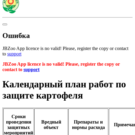
Ошибка
JBZoo App licence is no valid! Please, register the copy or contact
to
support
JBZoo App licence is no valid! Please, register the copy or
contact to
support
Календарный план работ по
защите картофеля
Сроки
проведения
Вредный
Препараты и
Примеча
защитных
объект
нормы расхода
мероприятий