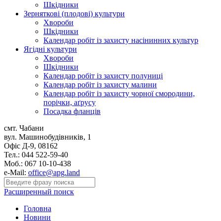
Шкідники
Зерняткові (плодові) культури
Хвороби
Шкідники
Календар робіт із захисту насінинних культур
Ягідні культури
Хвороби
Шкідники
Календар робіт із захисту полуниці
Календар робіт із захисту малини
Календар робіт із захисту чорної смородини,
порічки, аґрусу
Посадка фланців
смт. Чабани
вул. Машинобудівників, 1
Офіс Д-9, 08162
Тел.: 044 522-59-40
Моб.: 067 10-10-438
e-Mail:
office@apg.land
Расширенный поиск
Головна
Новини