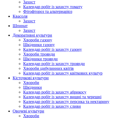
Захист
Календар робіт із захисту томату
Фітофтороз та альтернаріоз
Квасоля
Захист
Шпинат
Захист
Декоративні культури
Хвороби газону
Шкідники газону
Календар робіт із захисту газону
Хвороби троянди
Шкідники троянди
Календар робіт із захисту троянди
Хвороби цибулинних квітів
Календар робіт із захисту квіткових культур
Кісточкові культури
Хвороби
Шкідники
Календар робіт із захисту абрикосу
Календар робіт із захисту вишні та черешні
Календар робіт із захисту персика та нектарину
Календар робіт із захисту сливи
Овочеві культури
Хвороби