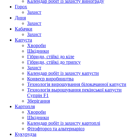
Календар робіт із захисту винограду
Горох
Захист
Диня
Захист
Кабачки
Захист
Капуста
Хвороби
Шкідники
Гібриди, стійкі до кіле
Гібриди, стійкі до трипсу
Захист
Календар робіт із захисту капусти
Конвеєр виробництва
Технологія вирощування білокачанної капусти
Технологія вырощування пекінської капусти
Супрін F1
Зберігання
Картопля
Хвороби
Шкідники
Календар робіт із захисту картоплі
Фітофтороз та альтернаріоз
Кукурудза