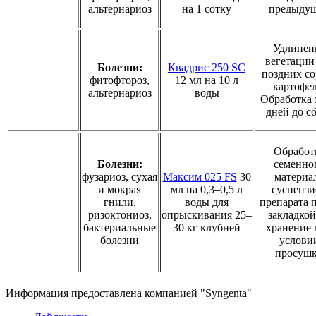
альтернариоз
на 1 сотку
предыду
Удлинен
вегетации
Болезни:
Квадрис 250 SC
поздних со
фитофтороз,
12 мл на 10 л
картофел
альтернариоз
воды
Обработка 
дней до с
Обработ
Болезни:
семенно
фузариоз, сухая
Максим 025 FS
30
материа
и мокрая
мл на 0,3–0,5 л
суспензи
гнили,
воды для
препарата 
ризоктониоз,
опрыскивания 25–
закладкой
бактериальные
30 кг клубней
хранение 
болезни
услови
просуш
Информация предоставлена компанией "Syngenta"