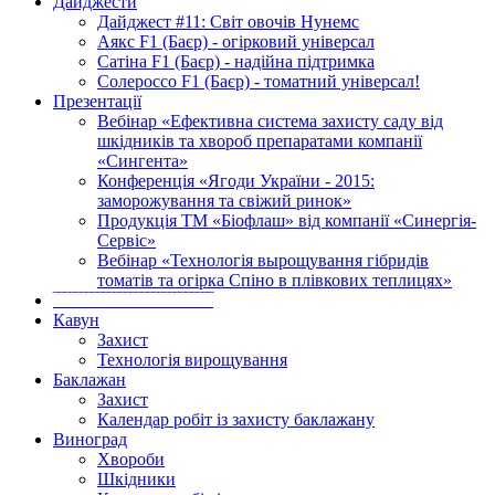
Дайджести
Дайджест #11: Світ овочів Нунемс
Аякс F1 (Баєр) - огірковий універсал
Сатіна F1 (Баєр) - надійна підтримка
Солероссо F1 (Баєр) - томатний універсал!
Презентації
Вебінар «Ефективна система захисту саду від
шкідників та хвороб препаратами компанії
«Сингента»
Конференція «Ягоди України - 2015:
заморожування та свіжий ринок»
Продукція ТМ «Біофлаш» від компанії «Синергія-
Сервіс»
Вебінар «Технологія вырощування гібридів
томатів та огірка Спіно в плівкових теплицях»
‾‾‾‾‾‾‾‾‾‾‾‾‾‾‾‾‾‾‾‾‾‾‾‾‾‾‾‾‾
Кавун
Захист
Технологія вирощування
Баклажан
Захист
Календар робіт із захисту баклажану
Виноград
Хвороби
Шкідники