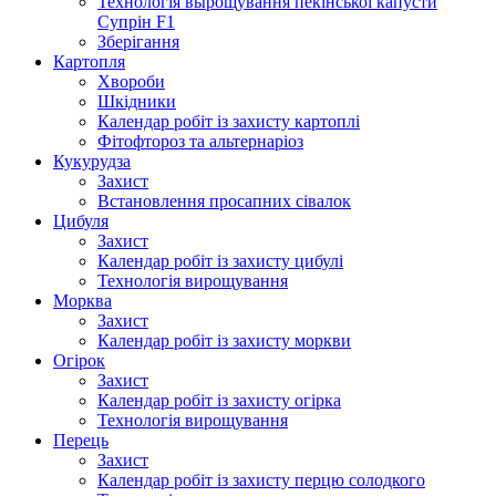
Технологія вырощування пекінської капусти
Супрін F1
Зберігання
Картопля
Хвороби
Шкідники
Календар робіт із захисту картоплі
Фітофтороз та альтернаріоз
Кукурудза
Захист
Встановлення просапних сівалок
Цибуля
Захист
Календар робіт із захисту цибулі
Технологія вирощування
Морква
Захист
Календар робіт із захисту моркви
Огірок
Захист
Календар робіт із захисту огірка
Технологія вирощування
Перець
Захист
Календар робіт із захисту перцю солодкого