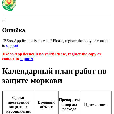
Ошибка
JBZoo App licence is no valid! Please, register the copy or contact
to
support
JBZoo App licence is no valid! Please, register the copy or
contact to
support
Календарный план работ по
защите моркови
Сроки
Препараты
проведения
Вредный
и нормы
Примечания
защитных
объект
расхода
мероприятий