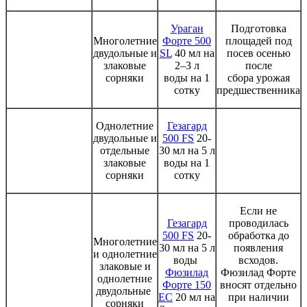
Ураган
Подготовка
Многолетние
Форте 500
площадей под
двудольные и
SL
40 мл на
посев осенью
злаковые
2–3 л
после
сорняки
воды на 1
сбора урожая
сотку
предшественника
Однолетние
Гезагард
двудольные и
500 FS
20-
отдельные
30 мл на 5 л
злаковые
воды на 1
сорняки
сотку
Если не
Гезагард
проводилась
500 FS
20-
обработка до
Многолетние
30 мл на 5 л
появления
и однолетние
воды
всходов.
злаковые и
Фюзилад
Фюзилад Форте
однолетние
Форте 150
вносят отдельно
двудольные
ЕС
20 мл на
при наличии
сорняки