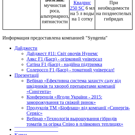
Квадрис
При
мучнистая
250 SC
6 мл
необходимости
роса,
на 5 л воды
на позднеспелых
альтернариоз,
на 1 сотку
гибридах
пятнистости
Информация предоставлена компанией "Syngenta"
Дайджести
Дайджест #11: Світ овочів Нунемс
Аякс F1 (Баєр) - огірковий універсал
Сатіна F1 (Баєр) - надійна підтримка
Солероссо F1 (Баєр) - томатний універсал!
Презентації
Вебінар «Ефективна система захисту саду від
шкідників та хвороб препаратами компанії
«Сингента»
Конференція «Ягоди України - 2015:
заморожування та свіжий ринок»
Продукція ТМ «Біофлаш» від компанії «Синергія-
Сервіс»
Вебінар «Технологія вырощування гібридів
томатів та огірка Спіно в плівкових теплицях»
‾‾‾‾‾‾‾‾‾‾‾‾‾‾‾‾‾‾‾‾‾‾‾‾‾‾‾‾‾
Кавун