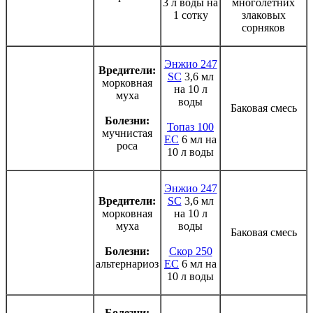
3 л воды на
многолетних
1 сотку
злаковых
сорняков
Энжио 247
Вредители:
SC
3,6 мл
морковная
на 10 л
муха
воды
Баковая смесь
Болезни:
Топаз 100
мучнистая
ЕС
6 мл на
роса
10 л воды
Энжио 247
Вредители:
SC
3,6 мл
морковная
на 10 л
муха
воды
Баковая смесь
Болезни:
Скор 250
альтернариоз
ЕС
6 мл на
10 л воды
Болезни: