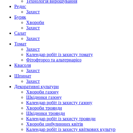
Технологія вирощування
Редис
Захист
Буряк
Хвороби
Захист
Салат
Захист
Томат
Захист
Календар робіт із захисту томату
Фітофтороз та альтернаріоз
Квасоля
Захист
Шпинат
Захист
Декоративні культури
Хвороби газону
Шкідники газону
Календар робіт із захисту газону
Хвороби троянди
Шкідники троянди
Календар робіт із захисту троянди
Хвороби цибулинних квітів
Календар робіт із захисту квіткових культур