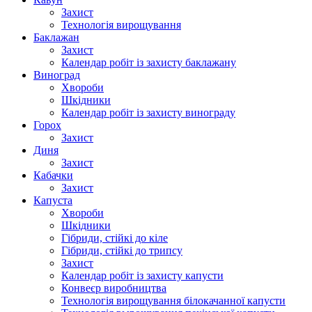
Захист
Технологія вирощування
Баклажан
Захист
Календар робіт із захисту баклажану
Виноград
Хвороби
Шкідники
Календар робіт із захисту винограду
Горох
Захист
Диня
Захист
Кабачки
Захист
Капуста
Хвороби
Шкідники
Гібриди, стійкі до кіле
Гібриди, стійкі до трипсу
Захист
Календар робіт із захисту капусти
Конвеєр виробництва
Технологія вирощування білокачанної капусти