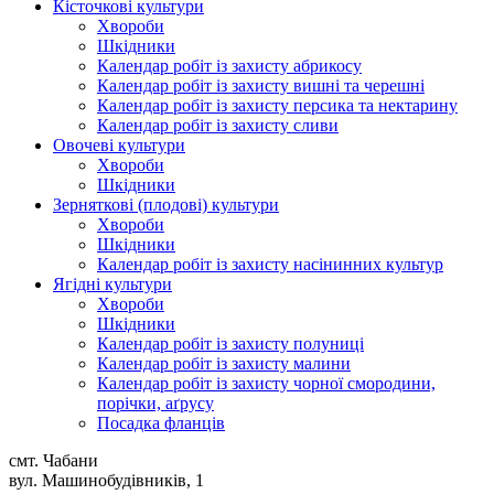
Кісточкові культури
Хвороби
Шкідники
Календар робіт із захисту абрикосу
Календар робіт із захисту вишні та черешні
Календар робіт із захисту персика та нектарину
Календар робіт із захисту сливи
Овочеві культури
Хвороби
Шкідники
Зерняткові (плодові) культури
Хвороби
Шкідники
Календар робіт із захисту насінинних культур
Ягідні культури
Хвороби
Шкідники
Календар робіт із захисту полуниці
Календар робіт із захисту малини
Календар робіт із захисту чорної смородини,
порічки, аґрусу
Посадка фланців
смт. Чабани
вул. Машинобудівників, 1