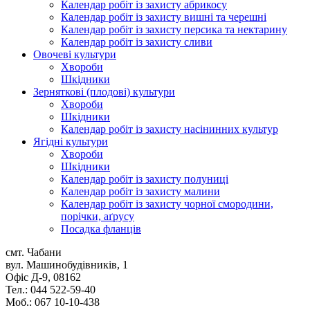
Календар робіт із захисту абрикосу
Календар робіт із захисту вишні та черешні
Календар робіт із захисту персика та нектарину
Календар робіт із захисту сливи
Овочеві культури
Хвороби
Шкідники
Зерняткові (плодові) культури
Хвороби
Шкідники
Календар робіт із захисту насінинних культур
Ягідні культури
Хвороби
Шкідники
Календар робіт із захисту полуниці
Календар робіт із захисту малини
Календар робіт із захисту чорної смородини,
порічки, аґрусу
Посадка фланців
смт. Чабани
вул. Машинобудівників, 1
Офіс Д-9, 08162
Тел.: 044 522-59-40
Моб.: 067 10-10-438