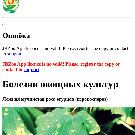
Ошибка
JBZoo App licence is no valid! Please, register the copy or contact
to
support
JBZoo App licence is no valid! Please, register the copy or
contact to
support
Болезни овощных культур
Ложная мучнистая роса огурцов (пероноспороз)