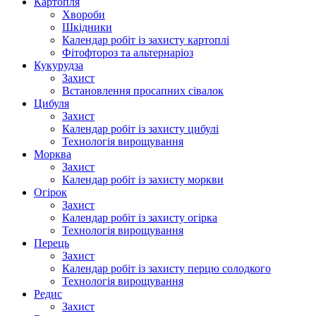
Картопля
Хвороби
Шкідники
Календар робіт із захисту картоплі
Фітофтороз та альтернаріоз
Кукурудза
Захист
Встановлення просапних сівалок
Цибуля
Захист
Календар робіт із захисту цибулі
Технологія вирощування
Морква
Захист
Календар робіт із захисту моркви
Огірок
Захист
Календар робіт із захисту огірка
Технологія вирощування
Перець
Захист
Календар робіт із захисту перцю солодкого
Технологія вирощування
Редис
Захист