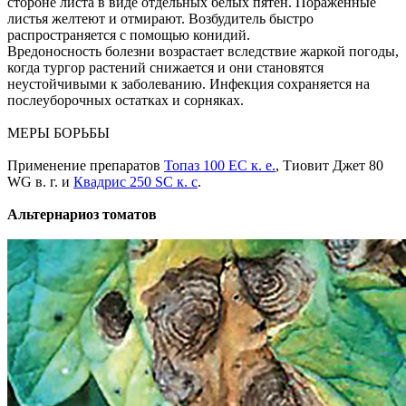
стороне листа в виде отдельных белых пятен. Пораженные
листья желтеют и отмирают. Возбудитель быстро
распространяется с помощью конидий.
Вредоносность болезни возрастает вследствие жаркой погоды,
когда тургор растений снижается и они становятся
неустойчивыми к заболеванию. Инфекция сохраняется на
послеуборочных остатках и сорняках.
МЕРЫ БОРЬБЫ
Применение препаратов
Топаз 100 ЕС к. е.
, Тиовит Джет 80
WG в. г. и
Квадрис 250 SC к. с
.
Альтернариоз томатов