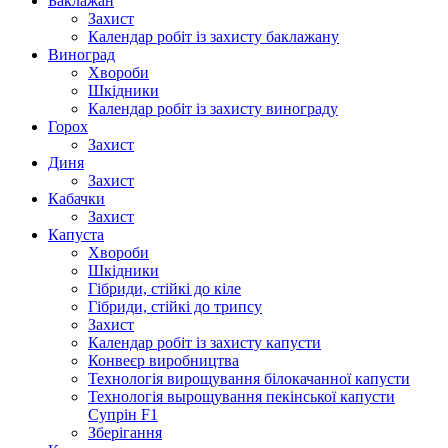
Баклажан
Захист
Календар робіт із захисту баклажану
Виноград
Хвороби
Шкідники
Календар робіт із захисту винограду
Горох
Захист
Диня
Захист
Кабачки
Захист
Капуста
Хвороби
Шкідники
Гібриди, стійкі до кіле
Гібриди, стійкі до трипсу
Захист
Календар робіт із захисту капусти
Конвеєр виробництва
Технологія вирощування білокачанної капусти
Технологія вырощування пекінської капусти
Супрін F1
Зберігання