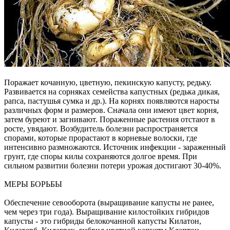
Поражает кочанную, цветную, пекинскую капусту, редьку.
Развивается на сорняках семейства капустных (редька дикая,
рапса, пастушья сумка и др.). На корнях появляются наросты
различных форм и размеров. Сначала они имеют цвет корня,
затем буреют и загнивают. Пораженные растения отстают в
росте, увядают. Возбудитель болезни распространяется
спорами, которые прорастают в корневые волоски, где
интенсивно размножаются. Источник инфекции - зараженный
грунт, где споры килы сохраняются долгое время. При
сильном развитии болезни потери урожая достигают 30-40%.
МЕРЫ БОРЬБЫ
Обеспечение севооборота (выращивание капусты не ранее,
чем через три года). Выращивание килостойких гибридов
капусты - это гибриды белокочанной капусты Килатон,