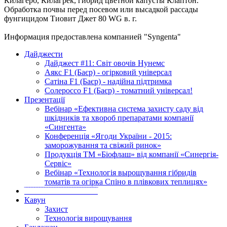
Килагерб, Килагрек, гибрид цветной капусты Клаптон.
Обработка почвы перед посевом или высадкой рассады
фунгицидом Тиовит Джет 80 WG в. г.
Информация предоставлена компанией "Syngenta"
Дайджести
Дайджест #11: Світ овочів Нунемс
Аякс F1 (Баєр) - огірковий універсал
Сатіна F1 (Баєр) - надійна підтримка
Солероссо F1 (Баєр) - томатний універсал!
Презентації
Вебінар «Ефективна система захисту саду від
шкідників та хвороб препаратами компанії
«Сингента»
Конференція «Ягоди України - 2015:
заморожування та свіжий ринок»
Продукція ТМ «Біофлаш» від компанії «Синергія-
Сервіс»
Вебінар «Технологія вырощування гібридів
томатів та огірка Спіно в плівкових теплицях»
‾‾‾‾‾‾‾‾‾‾‾‾‾‾‾‾‾‾‾‾‾‾‾‾‾‾‾‾‾
Кавун
Захист
Технологія вирощування