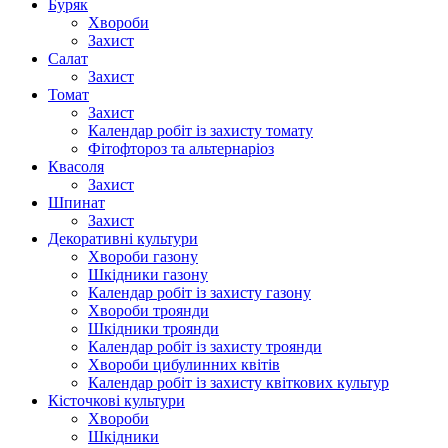
Буряк
Хвороби
Захист
Салат
Захист
Томат
Захист
Календар робіт із захисту томату
Фітофтороз та альтернаріоз
Квасоля
Захист
Шпинат
Захист
Декоративні культури
Хвороби газону
Шкідники газону
Календар робіт із захисту газону
Хвороби троянди
Шкідники троянди
Календар робіт із захисту троянди
Хвороби цибулинних квітів
Календар робіт із захисту квіткових культур
Кісточкові культури
Хвороби
Шкідники