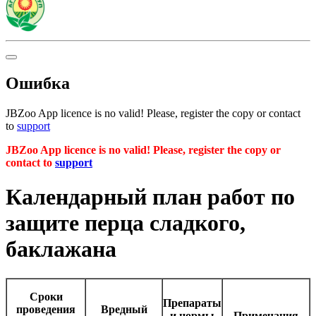
Ошибка
JBZoo App licence is no valid! Please, register the copy or contact
to
support
JBZoo App licence is no valid! Please, register the copy or
contact to
support
Календарный план работ по
защите перца сладкого,
баклажана
Сроки
Препараты
проведения
Вредный
и нормы
Примечания