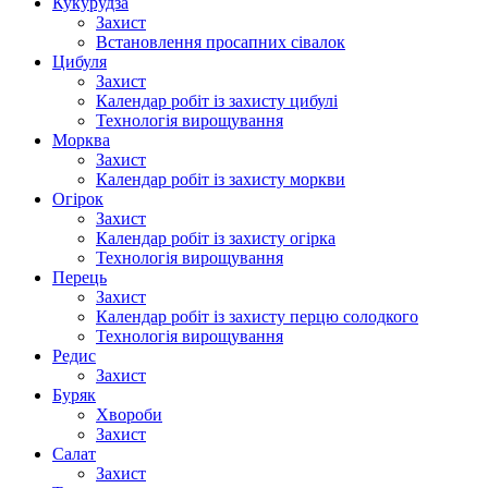
Кукурудза
Захист
Встановлення просапних сівалок
Цибуля
Захист
Календар робіт із захисту цибулі
Технологія вирощування
Морква
Захист
Календар робіт із захисту моркви
Огірок
Захист
Календар робіт із захисту огірка
Технологія вирощування
Перець
Захист
Календар робіт із захисту перцю солодкого
Технологія вирощування
Редис
Захист
Буряк
Хвороби
Захист
Салат
Захист