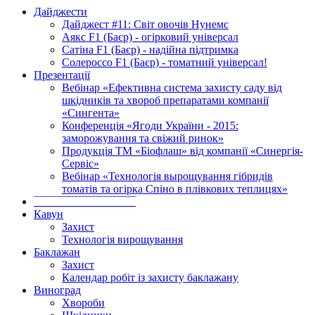
Дайджести
Дайджест #11: Світ овочів Нунемс
Аякс F1 (Баєр) - огірковий універсал
Сатіна F1 (Баєр) - надійна підтримка
Солероссо F1 (Баєр) - томатний універсал!
Презентації
Вебінар «Ефективна система захисту саду від
шкідників та хвороб препаратами компанії
«Сингента»
Конференція «Ягоди України - 2015:
заморожування та свіжий ринок»
Продукція ТМ «Біофлаш» від компанії «Синергія-
Сервіс»
Вебінар «Технологія вырощування гібридів
томатів та огірка Спіно в плівкових теплицях»
‾‾‾‾‾‾‾‾‾‾‾‾‾‾‾‾‾‾‾‾‾‾‾‾‾‾‾‾‾
Кавун
Захист
Технологія вирощування
Баклажан
Захист
Календар робіт із захисту баклажану
Виноград
Хвороби