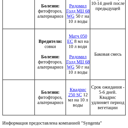
10-14 дней после
Болезни:
Ридомил
предыдущей
фитофтороз,
Голд МЦ 68
альтернариоз
WG
50 г на
10 л воды
Матч 050
Вредители:
ЕС
8 мл на
совки
10 л води
Баковая смесь
Болезни:
Ридомил
фитофтороз,
Голд МЦ 68
альтернариоз
WG
50 г на
10 л воды
Срок ожидания -
Квадрис
Болезни:
5-6 дней.
250 SC
12
фитофтороз,
Квадрис
мл на 10 л
альтернариоз
удлиняет период
воды
вегетации
Информация предоставлена компанией "Syngenta"