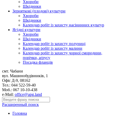
Хвороби
Шкідники
Зерняткові (плодові) культури
Хвороби
Шкідники
Календар робіт із захисту насінинних культур
Ягідні культури
Хвороби
Шкідники
Календар робіт із захисту полуниці
Календар робіт із захисту малини
Календар робіт із захисту чорної смородини,
порічки, аґрусу
Посадка фланців
смт. Чабани
вул. Машинобудівників, 1
Офіс Д-9, 08162
Тел.: 044 522-59-40
Моб.: 067 10-10-438
e-Mail:
office@apg.land
Расширенный поиск
Головна