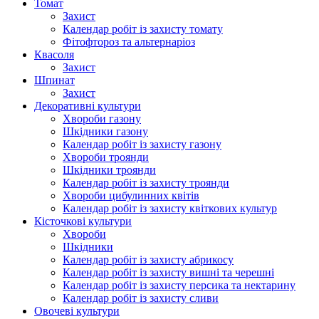
Томат
Захист
Календар робіт із захисту томату
Фітофтороз та альтернаріоз
Квасоля
Захист
Шпинат
Захист
Декоративні культури
Хвороби газону
Шкідники газону
Календар робіт із захисту газону
Хвороби троянди
Шкідники троянди
Календар робіт із захисту троянди
Хвороби цибулинних квітів
Календар робіт із захисту квіткових культур
Кісточкові культури
Хвороби
Шкідники
Календар робіт із захисту абрикосу
Календар робіт із захисту вишні та черешні
Календар робіт із захисту персика та нектарину
Календар робіт із захисту сливи
Овочеві культури