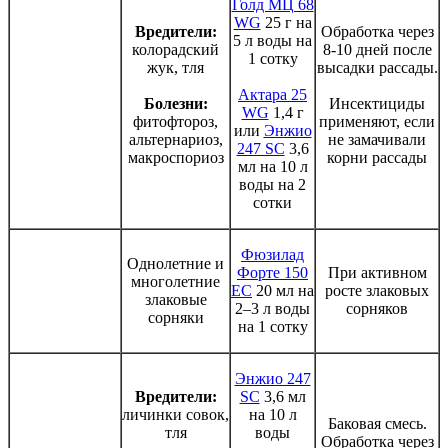
Голд МЦ 68
WG
25 г на
Вредители:
Обработка через
5 л воды на
колорадский
8-10 дней после
1 сотку
жук, тля
высадки рассады.
Актара 25
Болезни:
Инсектициды
WG
1,4 г
фитофтороз,
применяют, если
или
Энжио
альтернариоз,
не замачивали
247 SC
3,6
макроспориоз
корни рассады
мл на 10 л
воды на 2
сотки
Фюзилад
Однолетние и
Форте 150
При активном
многолетние
ЕС
20 мл на
росте злаковых
злаковые
2–3 л воды
сорняков
сорняки
на 1 сотку
Энжио 247
Вредители:
SC
3,6 мл
личинки совок,
на 10 л
Баковая смесь.
тля
воды
Обработка через