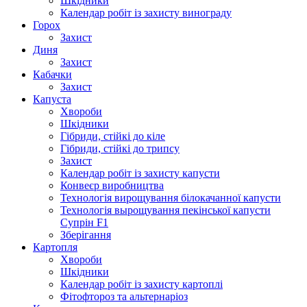
Шкідники
Календар робіт із захисту винограду
Горох
Захист
Диня
Захист
Кабачки
Захист
Капуста
Хвороби
Шкідники
Гібриди, стійкі до кіле
Гібриди, стійкі до трипсу
Захист
Календар робіт із захисту капусти
Конвеєр виробництва
Технологія вирощування білокачанної капусти
Технологія вырощування пекінської капусти
Супрін F1
Зберігання
Картопля
Хвороби
Шкідники
Календар робіт із захисту картоплі
Фітофтороз та альтернаріоз