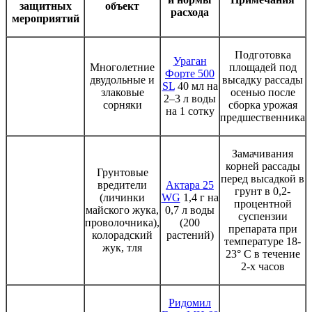
защитных
объект
расхода
мероприятий
Подготовка
Ураган
Многолетние
площадей под
Форте 500
двудольные и
высадку рассады
SL
40 мл на
злаковые
осенью после
2–3 л воды
сорняки
сборка урожая
на 1 сотку
предшественника
Замачивания
корней рассады
Грунтовые
перед высадкой в
вредители
Актара 25
грунт в 0,2-
(личинки
WG
1,4 г на
процентной
майского жука,
0,7 л воды
суспензии
проволочника),
(200
препарата при
колорадский
растений)
температуре 18-
жук, тля
23° С в течение
2-х часов
Ридомил