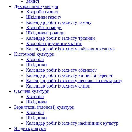
Захист
Декоративні культури
Хвороби газону
Шкідники газону
Календар робіт із захисту газону
Хвороби троянди
Шкідники троянди
Календар робіт із захисту троянди
Хвороби цибулинних квітів
Календар робіт із захисту квіткових культур
Кісточкові культури
Хвороби
Шкідники
Календар робіт із захисту абрикосу
Календар робіт із захисту вишні та черешні
Календар робіт із захисту персика та нектарину
Календар робіт із захисту сливи
Овочеві культури
Хвороби
Шкідники
Зерняткові (плодові) культури
Хвороби
Шкідники
Календар робіт із захисту насінинних культур
Ягідні культури