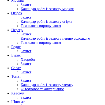
Морква
Захист
Календар робіт із захисту моркви
Огірок
Захист
Календар робіт із захисту огірка
Технологія вирощування
Перець
Захист
Календар робіт із захисту перцю солодкого
Технологія вирощування
Редис
Захист
Буряк
Хвороби
Захист
Салат
Захист
Томат
Захист
Календар робіт із захисту томату
Фітофтороз та альтернаріоз
Квасоля
Захист
Шпинат