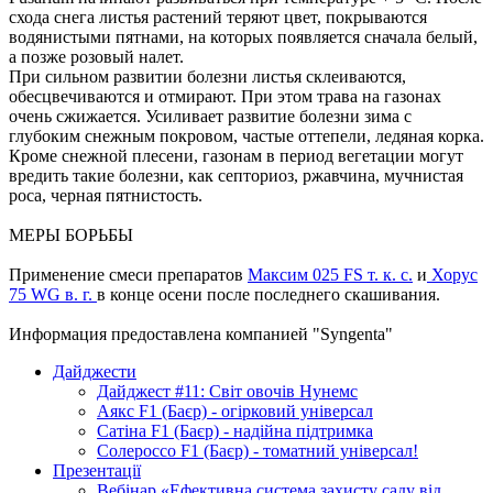
схода снега листья растений теряют цвет, покрываются
водянистыми пятнами, на которых появляется сначала белый,
а позже розовый налет.
При сильном развитии болезни листья склеиваются,
обесцвечиваются и отмирают. При этом трава на газонах
очень сжижается. Усиливает развитие болезни зима с
глубоким снежным покровом, частые оттепели, ледяная корка.
Кроме снежной плесени, газонам в период вегетации могут
вредить такие болезни, как септориоз, ржавчина, мучнистая
роса, черная пятнистость.
МЕРЫ БОРЬБЫ
Применение смеси препаратов
Максим 025 FS т. к. с.
и
Хорус
75 WG в. г.
в конце осени после последнего скашивания.
Информация предоставлена компанией "Syngenta"
Дайджести
Дайджест #11: Світ овочів Нунемс
Аякс F1 (Баєр) - огірковий універсал
Сатіна F1 (Баєр) - надійна підтримка
Солероссо F1 (Баєр) - томатний універсал!
Презентації
Вебінар «Ефективна система захисту саду від