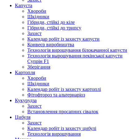
Капуста
Хвороби
Шкідники
Гібриди, стійкі до кіле
Гібриди, стійкі до трипсу
Захист
Календар робіт із захисту капусти
Конвеєр виробництва
Технологія вирощування білокачанної капусти
Технологія вырощування пекінської капусти
Супрін F1
Зберігання
Картопля
Хвороби
Шкідники
Календар робіт із захисту картоплі
Фітофтороз та альтернаріоз
Кукурудза
Захист
Встановлення просапних сівалок
Цибуля
Захист
Календар робіт із захисту цибулі
Технологія вирощування