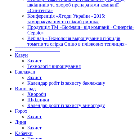
шкідників та хвороб препаратами компанії
«Сингента»
Конференція «Ягоди України - 2015:
заморожування та свіжий ринок»
Продукція ТМ «Біофлаш» від компанії «Синергія-
Сервіс»
Вебінар «Технологія вырощування гібридів
томатів та огірка Спіно в плівкових теплицях»
‾‾‾‾‾‾‾‾‾‾‾‾‾‾‾‾‾‾‾‾‾‾‾‾‾‾‾‾‾
Кавун
Захист
Технологія вирощування
Баклажан
Захист
Календар робіт із захисту баклажану
Виноград
Хвороби
Шкідники
Календар робіт із захисту винограду
Горох
Захист
Диня
Захист
Кабачки
Захист