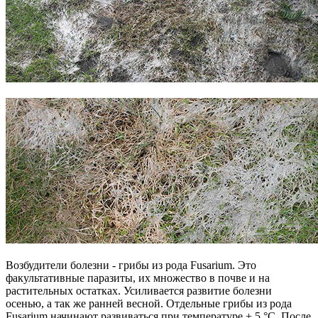
Возбудители болезни - грибы из рода Fusarium. Это
факультативные паразиты, их множество в почве и на
растительных остатках. Усиливается развитие болезни
осенью, а так же ранней весной. Отдельные грибы из рода
Fusarium начинают развиваться при температуре + 5 °С. После