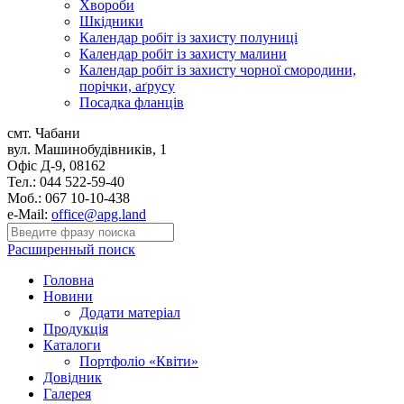
Хвороби
Шкідники
Календар робіт із захисту полуниці
Календар робіт із захисту малини
Календар робіт із захисту чорної смородини,
порічки, аґрусу
Посадка фланців
смт. Чабани
вул. Машинобудівників, 1
Офіс Д-9, 08162
Тел.: 044 522-59-40
Моб.: 067 10-10-438
e-Mail:
office@apg.land
Расширенный поиск
Головна
Новини
Додати матеріал
Продукція
Каталоги
Портфоліо «Квіти»
Довідник
Галерея