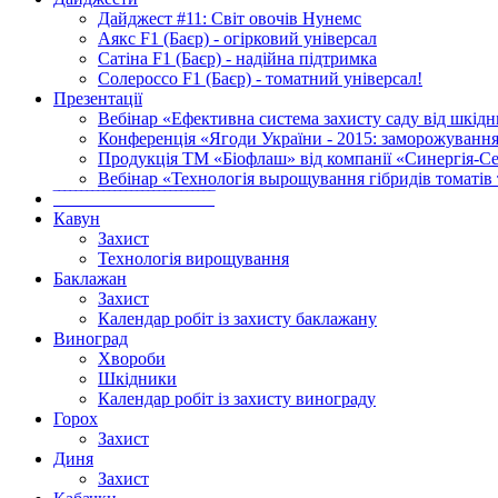
Дайджест #11: Світ овочів Нунемс
Аякс F1 (Баєр) - огірковий універсал
Сатіна F1 (Баєр) - надійна підтримка
Солероссо F1 (Баєр) - томатний універсал!
Презентації
Вебінар «Ефективна система захисту саду від шкідн
Конференція «Ягоди України - 2015: заморожування
Продукція ТМ «Біофлаш» від компанії «Синергія-Се
Вебінар «Технологія вырощування гібридів томатів 
‾‾‾‾‾‾‾‾‾‾‾‾‾‾‾‾‾‾‾‾‾‾‾‾‾‾‾‾‾
Кавун
Захист
Технологія вирощування
Баклажан
Захист
Календар робіт із захисту баклажану
Виноград
Хвороби
Шкідники
Календар робіт із захисту винограду
Горох
Захист
Диня
Захист