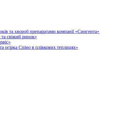
иків та хвороб препаратами компанії «Сингента»
 та свіжий ринок»
рвіс»
та огірка Спіно в плівкових теплицях»