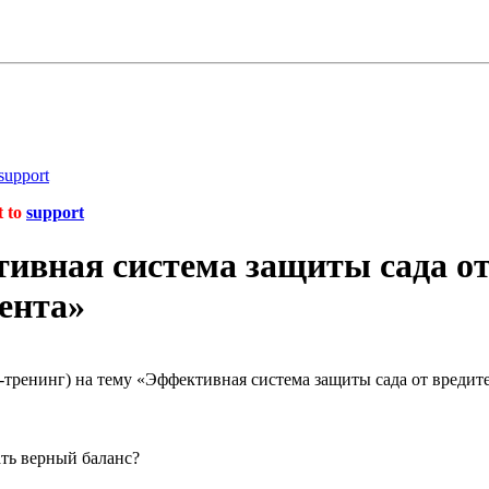
support
t to
support
вная система защиты сада от 
ента»
т-тренинг) на тему «Эффективная система защиты сада от вред
ать верный баланс?