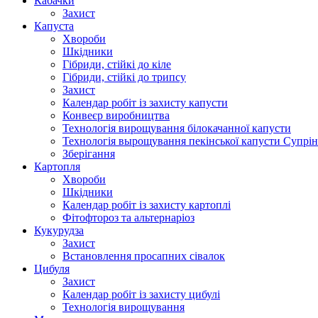
Кабачки
Захист
Капуста
Хвороби
Шкідники
Гібриди, стійкі до кіле
Гібриди, стійкі до трипсу
Захист
Календар робіт із захисту капусти
Конвеєр виробництва
Технологія вирощування білокачанної капусти
Технологія вырощування пекінської капусти Супрін
Зберігання
Картопля
Хвороби
Шкідники
Календар робіт із захисту картоплі
Фітофтороз та альтернаріоз
Кукурудза
Захист
Встановлення просапних сівалок
Цибуля
Захист
Календар робіт із захисту цибулі
Технологія вирощування