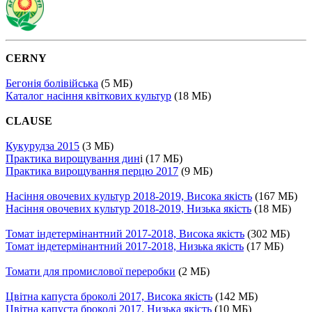
CERNY
Бегонія болівійська
(5 МБ)
Каталог насіння квіткових культур
(18 МБ)
CLAUSE
Кукурудза 2015
(3 МБ)
Практика вирощування дин
і (17 МБ)
Практика вирощування перцю 2017
(9 МБ)
Насіння овочевих культур 2018-2019, Висока якість
(167 МБ)
Насіння овочевих культур 2018-2019, Низька якість
(18 МБ)
Томат індетермінантний 2017-2018, Висока якість
(302 МБ)
Томат індетермінантний 2017-2018, Низька якість
(17 МБ)
Томати для промислової переробки
(2 МБ)
Цвітна капуста броколі 2017, Висока якість
(142 МБ)
Цвітна капуста броколі 2017, Низька якість
(10 МБ)