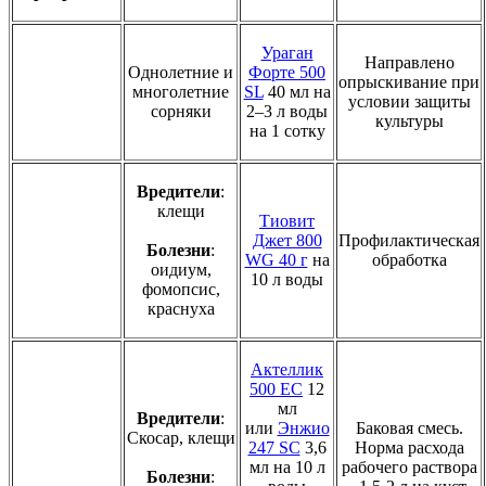
Ураган
Направлено
Однолетние и
Форте 500
опрыскивание при
многолетние
SL
40 мл на
условии защиты
сорняки
2–3 л воды
культуры
на 1 сотку
Вредители
:
клещи
Тиовит
Джет 800
Профилактическая
Болезни
:
WG 40 г
на
обработка
оидиум,
10 л воды
фомопсис,
краснуха
Актеллик
500 ЕС
12
мл
Вредители
:
или
Энжио
Баковая смесь.
Скосар, клещи
247 SC
3,6
Норма расхода
мл на 10 л
рабочего раствора
Болезни
: