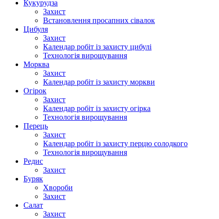
Кукурудза
Захист
Встановлення просапних сівалок
Цибуля
Захист
Календар робіт із захисту цибулі
Технологія вирощування
Морква
Захист
Календар робіт із захисту моркви
Огірок
Захист
Календар робіт із захисту огірка
Технологія вирощування
Перець
Захист
Календар робіт із захисту перцю солодкого
Технологія вирощування
Редис
Захист
Буряк
Хвороби
Захист
Салат
Захист