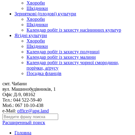
Хвороби
Шкідники
Зерняткові (плодові) культури
Хвороби
Шкідники
Календар робіт із захисту насінинних культур
Ягідні культури
Хвороби
Шкідники
Календар робіт із захисту полуниці
Календар робіт із захисту малини
Календар робіт із захисту чорної смородини,
порічки, аґрусу
Посадка фланців
смт. Чабани
вул. Машинобудівників, 1
Офіс Д-9, 08162
Тел.: 044 522-59-40
Моб.: 067 10-10-438
e-Mail:
office@apg.land
Расширенный поиск
Головна