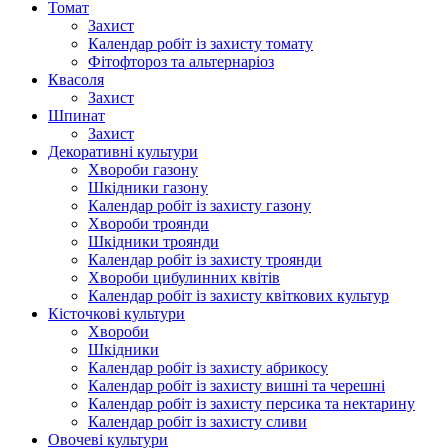
Томат
Захист
Календар робіт із захисту томату
Фітофтороз та альтернаріоз
Квасоля
Захист
Шпинат
Захист
Декоративні культури
Хвороби газону
Шкідники газону
Календар робіт із захисту газону
Хвороби троянди
Шкідники троянди
Календар робіт із захисту троянди
Хвороби цибулинних квітів
Календар робіт із захисту квіткових культур
Кісточкові культури
Хвороби
Шкідники
Календар робіт із захисту абрикосу
Календар робіт із захисту вишні та черешні
Календар робіт із захисту персика та нектарину
Календар робіт із захисту сливи
Овочеві культури