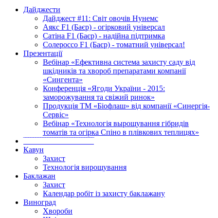
Дайджести
Дайджест #11: Світ овочів Нунемс
Аякс F1 (Баєр) - огірковий універсал
Сатіна F1 (Баєр) - надійна підтримка
Солероссо F1 (Баєр) - томатний універсал!
Презентації
Вебінар «Ефективна система захисту саду від
шкідників та хвороб препаратами компанії
«Сингента»
Конференція «Ягоди України - 2015:
заморожування та свіжий ринок»
Продукція ТМ «Біофлаш» від компанії «Синергія-
Сервіс»
Вебінар «Технологія вырощування гібридів
томатів та огірка Спіно в плівкових теплицях»
‾‾‾‾‾‾‾‾‾‾‾‾‾‾‾‾‾‾‾‾‾‾‾‾‾‾‾‾‾
Кавун
Захист
Технологія вирощування
Баклажан
Захист
Календар робіт із захисту баклажану
Виноград
Хвороби