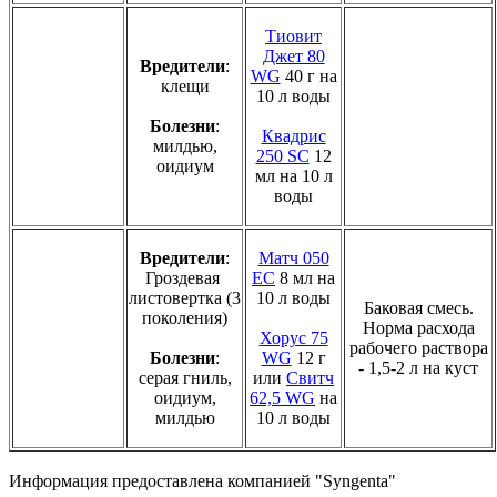
Тиовит
Джет 80
Вредители
:
WG
40 г на
клещи
10 л воды
Болезни
:
Квадрис
милдью,
250 SC
12
оидиум
мл на 10 л
воды
Вредители
:
Матч 050
Гроздевая
ЕС
8 мл на
листовертка (3
10 л воды
Баковая смесь.
поколения)
Норма расхода
Хорус 75
рабочего раствора
Болезни
:
WG
12 г
- 1,5-2 л на куст
серая гниль,
или
Свитч
оидиум,
62,5 WG
на
милдью
10 л воды
Информация предоставлена компанией "Syngenta"