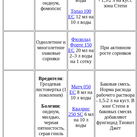
воды
- 1,5-2 л на куст.
оидиум,
зона Степи
фомопсис
Топаз 100
ЕС
12 мл на
10 л воды
Фюзилад
Однолетние и
Форте 150
многолетние
При активном
ЕС
20 мл на
злаковые
росте сорняков
2–3 л воды
сорняки
на 1 сотку
Вредители
:
Гроздевая
Баковая смесь.
Матч 050
листовертка (1
Норма расхода
ЕС
8 мл на
поколения)
рабочего раствора
10 л воды
- 1,5-2 л на куст. В
Болезни
:
зоне Степи в
Квадрис
оидиум,
баковых смесях
250 SC
6 мл
милдью,
добавляют
на 10 л
черная
фунгицид Тиовит
воды
пятнистость,
Джет
серая гниль