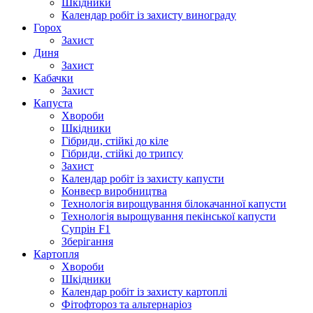
Шкідники
Календар робіт із захисту винограду
Горох
Захист
Диня
Захист
Кабачки
Захист
Капуста
Хвороби
Шкідники
Гібриди, стійкі до кіле
Гібриди, стійкі до трипсу
Захист
Календар робіт із захисту капусти
Конвеєр виробництва
Технологія вирощування білокачанної капусти
Технологія вырощування пекінської капусти
Супрін F1
Зберігання
Картопля
Хвороби
Шкідники
Календар робіт із захисту картоплі
Фітофтороз та альтернаріоз