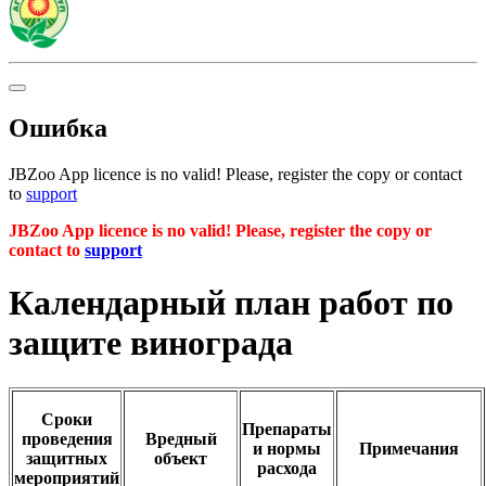
Ошибка
JBZoo App licence is no valid! Please, register the copy or contact
to
support
JBZoo App licence is no valid! Please, register the copy or
contact to
support
Календарный план работ по
защите винограда
Сроки
Препараты
проведения
Вредный
и нормы
Примечания
защитных
объект
расхода
мероприятий