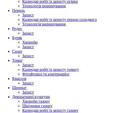
Календар робіт із захисту огірка
Технологія вирощування
Перець
Захист
Календар робіт із захисту перцю солодкого
Технологія вирощування
Редис
Захист
Буряк
Хвороби
Захист
Салат
Захист
Томат
Захист
Календар робіт із захисту томату
Фітофтороз та альтернаріоз
Квасоля
Захист
Шпинат
Захист
Декоративні культури
Хвороби газону
Шкідники газону
Календар робіт із захисту газону