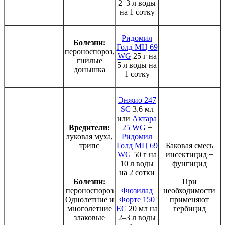
2–3 л воды
на 1 сотку
Ридомил
Болезни:
Голд МЦ 69
пероноспороз,
WG
25 г на
гнилые
5 л воды на
донышка
1 сотку
Энжио 247
SC
3,6 мл
или
Актара
Вредители:
25 WG
+
луковая муха,
Ридомил
трипс
Голд МЦ 69
Баковая смесь
WG
50 г на
инсектицид +
10 л воды
фунгицид
на 2 сотки
Болезни:
При
пероноспороз
Фюзилад
необходимости
Однолетние и
Форте 150
применяют
многолетние
ЕС
20 мл на
гербицид
злаковые
2–3 л воды