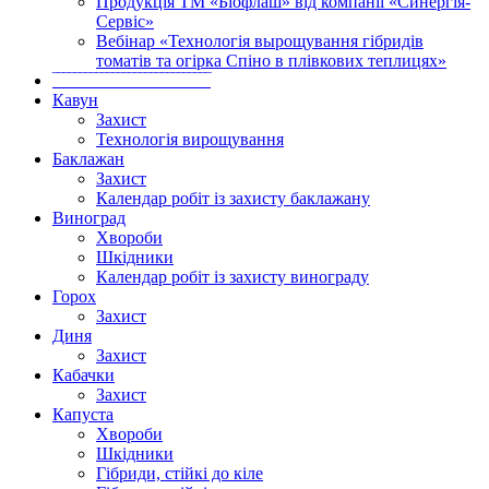
Продукція ТМ «Біофлаш» від компанії «Синергія-
Сервіс»
Вебінар «Технологія вырощування гібридів
томатів та огірка Спіно в плівкових теплицях»
‾‾‾‾‾‾‾‾‾‾‾‾‾‾‾‾‾‾‾‾‾‾‾‾‾‾‾‾‾
Кавун
Захист
Технологія вирощування
Баклажан
Захист
Календар робіт із захисту баклажану
Виноград
Хвороби
Шкідники
Календар робіт із захисту винограду
Горох
Захист
Диня
Захист
Кабачки
Захист
Капуста
Хвороби
Шкідники
Гібриди, стійкі до кіле