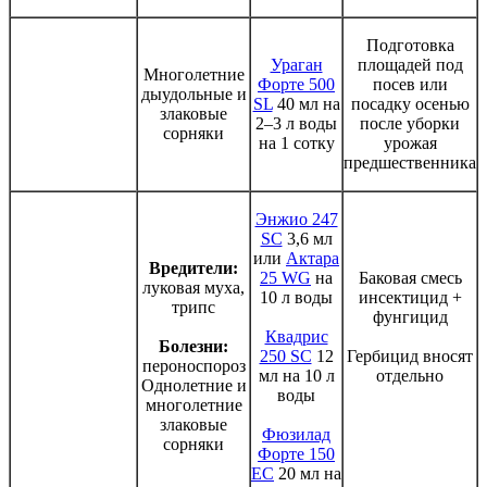
Подготовка
Ураган
площадей под
Многолетние
Форте 500
посев или
дыудольные и
SL
40 мл на
посадку осенью
злаковые
2–3 л воды
после уборки
сорняки
на 1 сотку
урожая
предшественника
Энжио 247
SC
3,6 мл
или
Актара
Вредители:
25 WG
на
Баковая смесь
луковая муха,
10 л воды
инсектицид +
трипс
фунгицид
Квадрис
Болезни:
250 SC
12
Гербицид вносят
пероноспороз
мл на 10 л
отдельно
Однолетние и
воды
многолетние
злаковые
Фюзилад
сорняки
Форте 150
ЕС
20 мл на