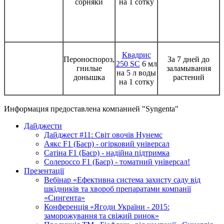
сорняки
на 1 сотку
Квадрис
Пероноспороз,
За 7 дней до
250 SC
6 мл
гнилые
заламывания
на 5 л воды
донышка
растений
на 1 сотку
Информация предоставлена компанией "Syngenta"
Дайджести
Дайджест #11: Світ овочів Нунемс
Аякс F1 (Баєр) - огірковий універсал
Сатіна F1 (Баєр) - надійна підтримка
Солероссо F1 (Баєр) - томатний універсал!
Презентації
Вебінар «Ефективна система захисту саду від
шкідників та хвороб препаратами компанії
«Сингента»
Конференція «Ягоди України - 2015:
заморожування та свіжий ринок»