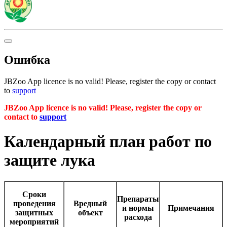
Ошибка
JBZoo App licence is no valid! Please, register the copy or contact
to
support
JBZoo App licence is no valid! Please, register the copy or
contact to
support
Календарный план работ по
защите лука
Сроки
Препараты
проведения
Вредный
и нормы
Примечания
защитных
объект
расхода
мероприятий