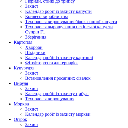
Гібриди, стійкі до трипсу
Захист
Календар робіт із захисту капусти
Конвеєр виробництва
Технологія вирощування білокачанної капусти
Технологія вырощування пекінської капусти
Супрін F1
Зберігання
Картопля
Хвороби
Шкідники
Календар робіт із захисту картоплі
Фітофтороз та альтернаріоз
Кукурудза
Захист
Встановлення просапних сівалок
Цибуля
Захист
Календар робіт із захисту цибулі
Технологія вирощування
Морква
Захист
Календар робіт із захисту моркви
Огірок
Захист