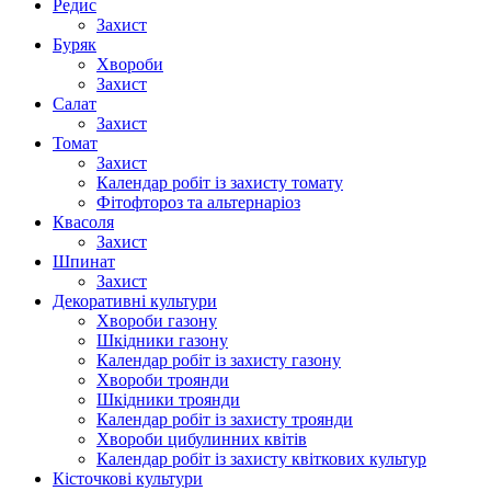
Редис
Захист
Буряк
Хвороби
Захист
Салат
Захист
Томат
Захист
Календар робіт із захисту томату
Фітофтороз та альтернаріоз
Квасоля
Захист
Шпинат
Захист
Декоративні культури
Хвороби газону
Шкідники газону
Календар робіт із захисту газону
Хвороби троянди
Шкідники троянди
Календар робіт із захисту троянди
Хвороби цибулинних квітів
Календар робіт із захисту квіткових культур
Кісточкові культури