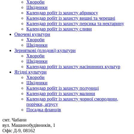
Хвороби
Шкідники
Календар робіт із захисту абрикосу
Календар робіт із захисту вишні та черешні
Календар робіт із захисту персика та нектарину
Календар робіт із захисту сливи
Овочеві культури
Хвороби
Шкідники
Зерняткові (плодові) культури
Хвороби
Шкідники
Календар робіт із захисту насінинних культур
Ягідні культури
Хвороби
Шкідники
Календар робіт із захисту полуниці
Календар робіт із захисту малини
Календар робіт із захисту чорної смородини,
порічки, аґрусу
Посадка фланців
смт. Чабани
вул. Машинобудівників, 1
Офіс Д-9, 08162