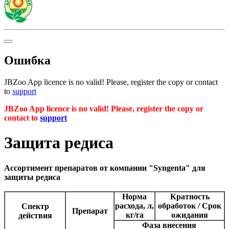
Ошибка
JBZoo App licence is no valid! Please, register the copy or contact
to
support
JBZoo App licence is no valid! Please, register the copy or
contact to
support
Защита редиса
Ассортимент препаратов от компании "Syngenta" для
защиты редиса
Норма
Кратность
расхода, л,
обработок / Срок
Cпектр
Препарат
кг/га
ожидания
действия
Фаза внесения