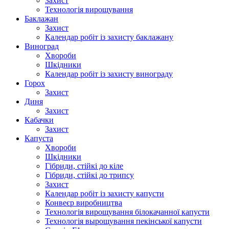
Захист
Технологія вирощування
Баклажан
Захист
Календар робіт із захисту баклажану
Виноград
Хвороби
Шкідники
Календар робіт із захисту винограду
Горох
Захист
Диня
Захист
Кабачки
Захист
Капуста
Хвороби
Шкідники
Гібриди, стійкі до кіле
Гібриди, стійкі до трипсу
Захист
Календар робіт із захисту капусти
Конвеєр виробництва
Технологія вирощування білокачанної капусти
Технологія вырощування пекінської капусти