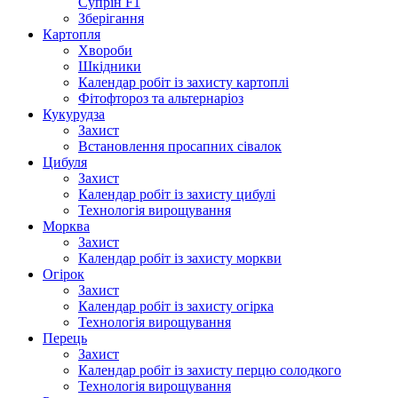
Супрін F1
Зберігання
Картопля
Хвороби
Шкідники
Календар робіт із захисту картоплі
Фітофтороз та альтернаріоз
Кукурудза
Захист
Встановлення просапних сівалок
Цибуля
Захист
Календар робіт із захисту цибулі
Технологія вирощування
Морква
Захист
Календар робіт із захисту моркви
Огірок
Захист
Календар робіт із захисту огірка
Технологія вирощування
Перець
Захист
Календар робіт із захисту перцю солодкого
Технологія вирощування