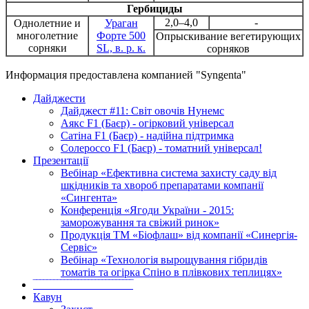
Гербициды
2,0–4,0
-
Однолетние и
Ураган
многолетние
Форте 500
Опрыскивание вегетирующих
сорняки
SL, в. р. к.
сорняков
Информация предоставлена компанией "Syngenta"
Дайджести
Дайджест #11: Світ овочів Нунемс
Аякс F1 (Баєр) - огірковий універсал
Сатіна F1 (Баєр) - надійна підтримка
Солероссо F1 (Баєр) - томатний універсал!
Презентації
Вебінар «Ефективна система захисту саду від
шкідників та хвороб препаратами компанії
«Сингента»
Конференція «Ягоди України - 2015:
заморожування та свіжий ринок»
Продукція ТМ «Біофлаш» від компанії «Синергія-
Сервіс»
Вебінар «Технологія вырощування гібридів
томатів та огірка Спіно в плівкових теплицях»
‾‾‾‾‾‾‾‾‾‾‾‾‾‾‾‾‾‾‾‾‾‾‾‾‾‾‾‾‾
Кавун