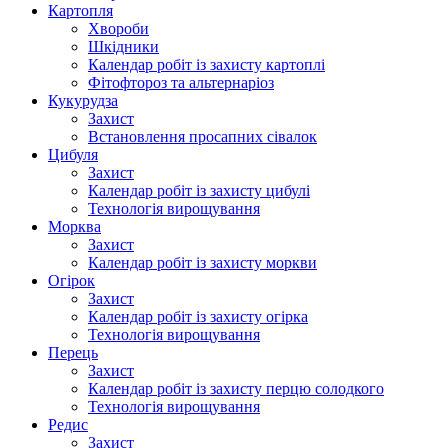
Картопля
Хвороби
Шкідники
Календар робіт із захисту картоплі
Фітофтороз та альтернаріоз
Кукурудза
Захист
Встановлення просапних сівалок
Цибуля
Захист
Календар робіт із захисту цибулі
Технологія вирощування
Морква
Захист
Календар робіт із захисту моркви
Огірок
Захист
Календар робіт із захисту огірка
Технологія вирощування
Перець
Захист
Календар робіт із захисту перцю солодкого
Технологія вирощування
Редис
Захист