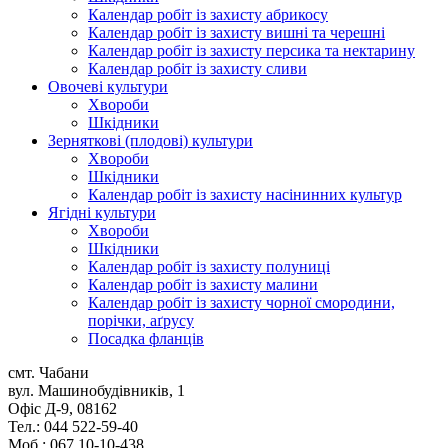
Календар робіт із захисту абрикосу
Календар робіт із захисту вишні та черешні
Календар робіт із захисту персика та нектарину
Календар робіт із захисту сливи
Овочеві культури
Хвороби
Шкідники
Зерняткові (плодові) культури
Хвороби
Шкідники
Календар робіт із захисту насінинних культур
Ягідні культури
Хвороби
Шкідники
Календар робіт із захисту полуниці
Календар робіт із захисту малини
Календар робіт із захисту чорної смородини,
порічки, аґрусу
Посадка фланців
смт. Чабани
вул. Машинобудівників, 1
Офіс Д-9, 08162
Тел.: 044 522-59-40
Моб.: 067 10-10-438