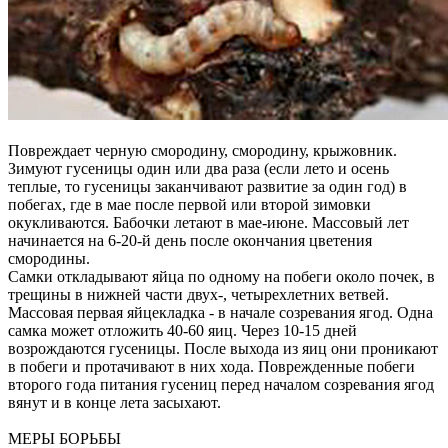
Повреждает черную смородину, смородину, крыжовник.
Зимуют гусеницы один или два раза (если лето и осень
теплые, то гусеницы заканчивают развитие за один год) в
побегах, где в мае после первой или второй зимовки
окукливаются. Бабочки летают в мае-июне. Массовый лет
начинается на 6-20-й день после окончания цветения
смородины.
Самки откладывают яйца по одному на побеги около почек, в
трещины в нижней части двух-, четырехлетних ветвей.
Массовая первая яйцекладка - в начале созревания ягод. Одна
самка может отложить 40-60 яиц. Через 10-15 дней
возрождаются гусеницы. После выхода из яиц они проникают
в побеги и протачивают в них хода. Поврежденные побеги
второго года питания гусениц перед началом созревания ягод
вянут и в конце лета засыхают.
МЕРЫ БОРЬБЫ