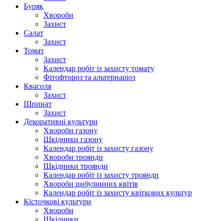
Буряк
Хвороби
Захист
Салат
Захист
Томат
Захист
Календар робіт із захисту томату
Фітофтороз та альтернаріоз
Квасоля
Захист
Шпинат
Захист
Декоративні культури
Хвороби газону
Шкідники газону
Календар робіт із захисту газону
Хвороби троянди
Шкідники троянди
Календар робіт із захисту троянди
Хвороби цибулинних квітів
Календар робіт із захисту квіткових культур
Кісточкові культури
Хвороби
Шкідники