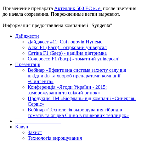
Применение препарата
Актеллик 500 ЕС к. е.
после цветения
до начала созревания. Поврежденные ветви вырезают.
Информация предоставлена компанией "Syngenta"
Дайджести
Дайджест #11: Світ овочів Нунемс
Аякс F1 (Баєр) - огірковий універсал
Сатіна F1 (Баєр) - надійна підтримка
Солероссо F1 (Баєр) - томатний універсал!
Презентації
Вебінар «Ефективна система захисту саду від
шкідників та хвороб препаратами компанії
«Сингента»
Конференція «Ягоди України - 2015:
заморожування та свіжий ринок»
Продукція ТМ «Біофлаш» від компанії «Синергія-
Сервіс»
Вебінар «Технологія вырощування гібридів
томатів та огірка Спіно в плівкових теплицях»
‾‾‾‾‾‾‾‾‾‾‾‾‾‾‾‾‾‾‾‾‾‾‾‾‾‾‾‾‾
Кавун
Захист
Технологія вирощування