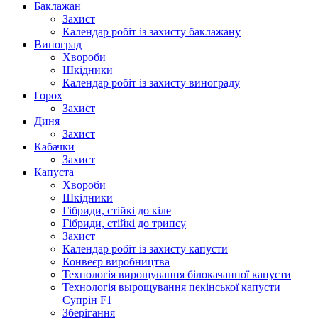
Баклажан
Захист
Календар робіт із захисту баклажану
Виноград
Хвороби
Шкідники
Календар робіт із захисту винограду
Горох
Захист
Диня
Захист
Кабачки
Захист
Капуста
Хвороби
Шкідники
Гібриди, стійкі до кіле
Гібриди, стійкі до трипсу
Захист
Календар робіт із захисту капусти
Конвеєр виробництва
Технологія вирощування білокачанної капусти
Технологія вырощування пекінської капусти
Супрін F1
Зберігання