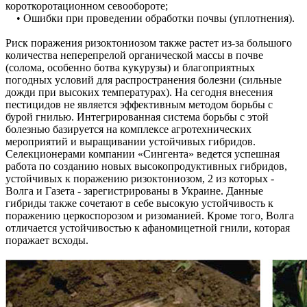
короткоротационном севообороте;
• Ошибки при проведении обработки почвы (уплотнения).
Риск поражения ризоктониозом также растет из-за большого
количества неперепрелой органической массы в почве
(солома, особенно ботва кукурузы) и благоприятных
погодных условий для распространения болезни (сильные
дожди при высоких температурах). На сегодня внесения
пестицидов не является эффективным методом борьбы с
бурой гнилью. Интегрированная система борьбы с этой
болезнью базируется на комплексе агротехнических
мероприятий и выращивании устойчивых гибридов.
Селекционерами компании «Сингента» ведется успешная
работа по созданию новых высокопродуктивных гибридов,
устойчивых к поражению ризоктониозом, 2 из которых -
Волга и Газета - зарегистрированы в Украине. Данные
гибриды также сочетают в себе высокую устойчивость к
поражению церкоспорозом и ризоманией. Кроме того, Волга
отличается устойчивостью к афаномицетной гнили, которая
поражает всходы.