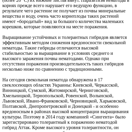
(более 20 °С) их нижние листья вянут. Паразитизм нематоды в
корнях прежде всего нарушает его ведущую функцию, в
результате чего растение не получает из почвы минеральные
вещества и воду, очень часто корнеплоды таких растений
имеют «бородатый» вид за большого количества маленьких
корешков, которые появляются на месте поражения.
Выращивание устойчивых и толерантных гибридов является
эффективным методом снижения вредоносности свекольной
нематоды. Такие гибриды отличаются высокой
стабильностью за выращивание в условиях среднего и
высокого заражения почвы нематодами. Однако при
отсутствии поражения производительность таких гибридов
несколько ниже по сравнению с традиционными.
На сегодня свекольная нематода обнаружена в 17
свеклосеющих областях Украины: Киевской, Черкасской,
Винницкой, Сумской, Житомирской, Черниговской,
Хмельницкой, Тернопольской, Ровенской, Волынской,
Львовской, Ивано-Франковской, Черновицкой, Харьковской,
Полтавской, Днепропетровской и Донецкой - и особенно
вредоносным в районах высокой концентрации выращивания
культуры. Поэтому в 2014 году компанией «Сингента» было
зарегистрировано толерантный к поражению нематодой
гибрид Аттак. Кроме высокого уровня толерантности, он