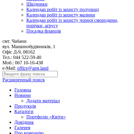
Шкідники
Календар робіт із захисту полуниці
Календар робіт із захисту малини
Календар робіт із захисту чорної смородини,
порічки, аґрусу
Посадка фланців
смт. Чабани
вул. Машинобудівників, 1
Офіс Д-9, 08162
Тел.: 044 522-59-40
Моб.: 067 10-10-438
e-Mail:
office@apg.land
Расширенный поиск
Головна
Новини
Додати матеріал
Продукція
Каталоги
Портфоліо «Квіти»
Довідник
Галерея
Про компанію