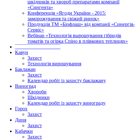
шкідників та хвороб препаратами компанії
«Сингента»
Конференція «Ягоди України - 2015:
заморожування та свіжий ринок»
Продукція ТМ «Біофлаш» від компанії «Синергія-
Сервіс»
Вебінар «Технологія вырощування гібридів
томатів та огірка Спіно в плівкових теплицях»
‾‾‾‾‾‾‾‾‾‾‾‾‾‾‾‾‾‾‾‾‾‾‾‾‾‾‾‾‾
Кавун
Захист
Технологія вирощування
Баклажан
Захист
Календар робіт із захисту баклажану
Виноград
Хвороби
Шкідники
Календар робіт із захисту винограду
Горох
Захист
Диня
Захист
Кабачки
Захист