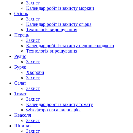
Захист
Календар робіт із захисту моркви
Огірок
Захист
Календар робіт із захисту огірка
Технологія вирощування
Перець
Захист
Календар робіт із захисту перцю солодкого
Технологія вирощування
Редис
Захист
Буряк
Хвороби
Захист
Салат
Захист
Томат
Захист
Календар робіт із захисту томату
Фітофтороз та альтернаріоз
Квасоля
Захист
Шпинат
Захист