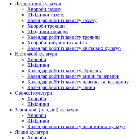
Декоративні культури
Хвороби газону
Шкідники газону
Календар робіт із захисту газону
Хвороби троянди
Шкідники троянди
Календар робіт із захисту троянди
Хвороби цибулинних квітів
Календар робіт із захисту квіткових культур
Кісточкові культури
Хвороби
Шкідники
Календар робіт із захисту абрикосу
Календар робіт із захисту вишні та черешні
Календар робіт із захисту персика та нектарину
Календар робіт із захисту сливи
Овочеві культури
Хвороби
Шкідники
Зерняткові (плодові) культури
Хвороби
Шкідники
Календар робіт із захисту насінинних культур
Ягідні культури
Хвороби