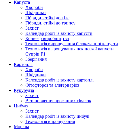
Капуста
Хвороби
Шкідники
Гібриди, стійкі до кіле
Гібриди, стійкі до трипсу
Захист
Календар робіт із захисту капусти
Конвеєр виробництва
Технологія вирощування білокачанної капусти
Технологія вырощування пекінської капусти
Супрін F1
Зберігання
Картопля
Хвороби
Шкідники
Календар робіт із захисту картоплі
Фітофтороз та альтернаріоз
Кукурудза
Захист
Встановлення просапних сівалок
Цибуля
Захист
Календар робіт із захисту цибулі
Технологія вирощування
Морква