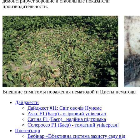
демонстрирует хорошие и стабильные показатели
производительности.
Внешние симптомы поражения нематодой и Цисты нематоды
Дайджести
Дайджест #11: Світ овочів Нунемс
Аякс F1 (Баєр) - огірковий універсал
Сатіна F1 (Баєр) - надійна підтримка
Солероссо F1 (Баєр) - томатний універсал!
Презентації
Вебінар «Ефективна система захисту саду від