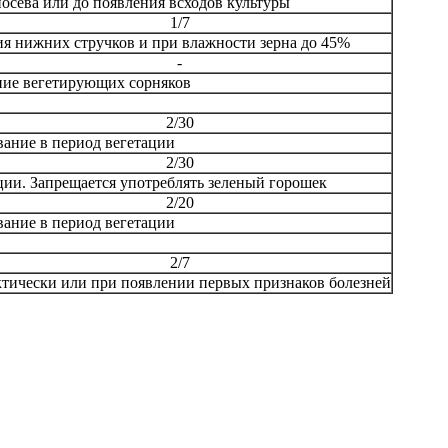
сева или до появления всходов культуры
1/7
я нижних стручков и при влажности зерна до 45%
-
ие вегетирующих сорняков
2/30
ание в период вегетации
2/30
ии. Запрещается употреблять зеленый горошек
2/20
ание в период вегетации
2/7
ктически или при появлении первых признаков болезней