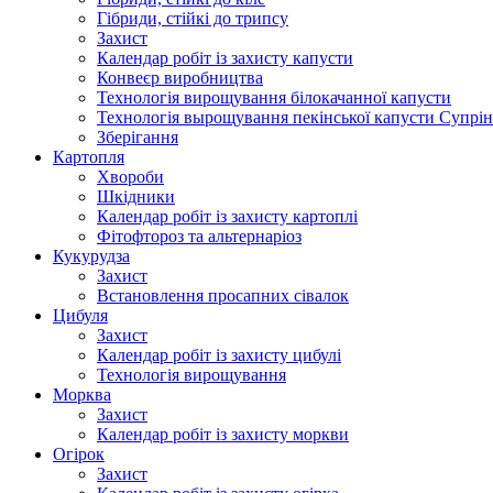
Гібриди, стійкі до трипсу
Захист
Календар робіт із захисту капусти
Конвеєр виробництва
Технологія вирощування білокачанної капусти
Технологія вырощування пекінської капусти Супрін
Зберігання
Картопля
Хвороби
Шкідники
Календар робіт із захисту картоплі
Фітофтороз та альтернаріоз
Кукурудза
Захист
Встановлення просапних сівалок
Цибуля
Захист
Календар робіт із захисту цибулі
Технологія вирощування
Морква
Захист
Календар робіт із захисту моркви
Огірок
Захист