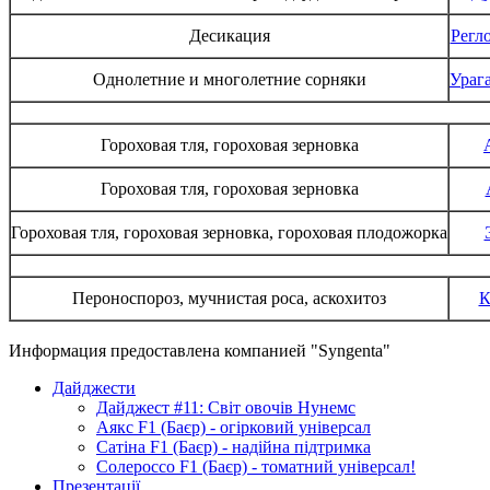
Десикация
Регло
Однолетние и многолетние сорняки
Урага
Гороховая тля, гороховая зерновка
Гороховая тля, гороховая зерновка
Гороховая тля, гороховая зерновка, гороховая плодожорка
Пероноспороз, мучнистая роса, аскохитоз
К
Информация предоставлена компанией "Syngenta"
Дайджести
Дайджест #11: Світ овочів Нунемс
Аякс F1 (Баєр) - огірковий універсал
Сатіна F1 (Баєр) - надійна підтримка
Солероссо F1 (Баєр) - томатний універсал!
Презентації