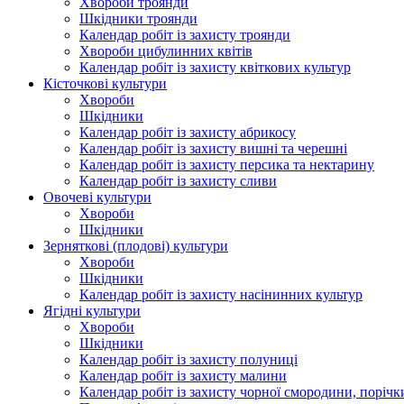
Хвороби троянди
Шкідники троянди
Календар робіт із захисту троянди
Хвороби цибулинних квітів
Календар робіт із захисту квіткових культур
Кісточкові культури
Хвороби
Шкідники
Календар робіт із захисту абрикосу
Календар робіт із захисту вишні та черешні
Календар робіт із захисту персика та нектарину
Календар робіт із захисту сливи
Овочеві культури
Хвороби
Шкідники
Зерняткові (плодові) культури
Хвороби
Шкідники
Календар робіт із захисту насінинних культур
Ягідні культури
Хвороби
Шкідники
Календар робіт із захисту полуниці
Календар робіт із захисту малини
Календар робіт із захисту чорної смородини, порічк