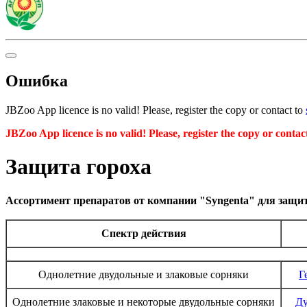
Ошибка
JBZoo App licence is no valid! Please, register the copy or contact to
JBZoo App licence is no valid! Please, register the copy or contac
Защита гороха
Ассортимент препаратов от компании "Syngenta" для защи
Спектр действия
Однолетние двудольные и злаковые сорняки
Г
Однолетние злаковые и некоторые двудольные сорняки
Ду