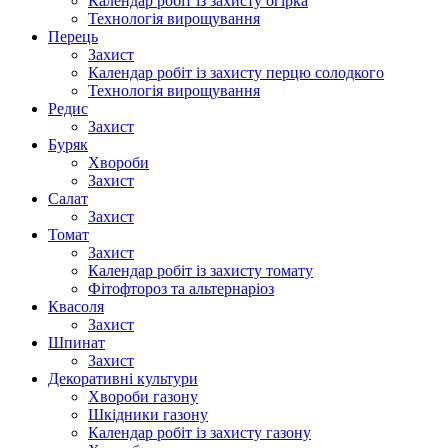
Календар робіт із захисту огірка
Технологія вирощування
Перець
Захист
Календар робіт із захисту перцю солодкого
Технологія вирощування
Редис
Захист
Буряк
Хвороби
Захист
Салат
Захист
Томат
Захист
Календар робіт із захисту томату
Фітофтороз та альтернаріоз
Квасоля
Захист
Шпинат
Захист
Декоративні культури
Хвороби газону
Шкідники газону
Календар робіт із захисту газону