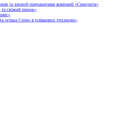
иків та хвороб препаратами компанії «Сингента»
 та свіжий ринок»
рвіс»
та огірка Спіно в плівкових теплицях»