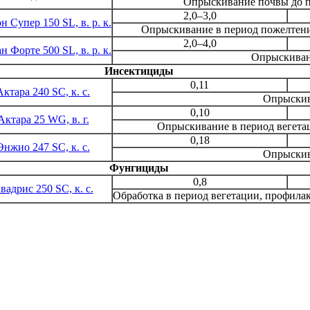
Опрыскивание почвы до по
2,0–3,0
н Супер 150 SL, в. р. к.
Опрыскивание в период пожелтени
2,0–4,0
н Форте 500 SL, в. р. к.
Опрыскиван
Инсектициды
0,11
Актара 240 SC, к. с.
Опрыскив
0,10
Актара 25 WG, в. г.
Опрыскивание в период вегетац
0,18
Энжио 247 SC, к. с.
Опрыскив
Фунгициды
0,8
вадрис 250 SC, к. с.
Обработка в период вегетации, профила