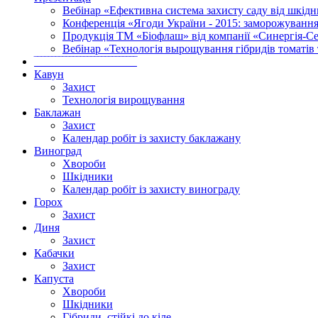
Вебінар «Ефективна система захисту саду від шкідн
Конференція «Ягоди України - 2015: заморожування
Продукція ТМ «Біофлаш» від компанії «Синергія-Се
Вебінар «Технологія вырощування гібридів томатів 
‾‾‾‾‾‾‾‾‾‾‾‾‾‾‾‾‾‾‾‾‾‾‾‾‾‾‾‾‾
Кавун
Захист
Технологія вирощування
Баклажан
Захист
Календар робіт із захисту баклажану
Виноград
Хвороби
Шкідники
Календар робіт із захисту винограду
Горох
Захист
Диня
Захист
Кабачки
Захист
Капуста
Хвороби
Шкідники
Гібриди, стійкі до кіле