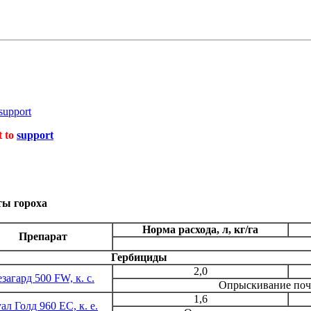
support
t to
support
ты гороха
Норма расхода, л, кг/га
Препарат
Гербициды
2,0
езагард 500 FW, к. с.
Опрыскивание почв
1,6
ал Голд 960 ЕС, к. е.