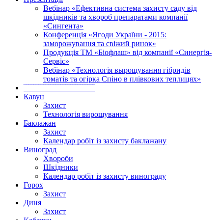
Вебінар «Ефективна система захисту саду від
шкідників та хвороб препаратами компанії
«Сингента»
Конференція «Ягоди України - 2015:
заморожування та свіжий ринок»
Продукція ТМ «Біофлаш» від компанії «Синергія-
Сервіс»
Вебінар «Технологія вырощування гібридів
томатів та огірка Спіно в плівкових теплицях»
‾‾‾‾‾‾‾‾‾‾‾‾‾‾‾‾‾‾‾‾‾‾‾‾‾‾‾‾‾
Кавун
Захист
Технологія вирощування
Баклажан
Захист
Календар робіт із захисту баклажану
Виноград
Хвороби
Шкідники
Календар робіт із захисту винограду
Горох
Захист
Диня
Захист