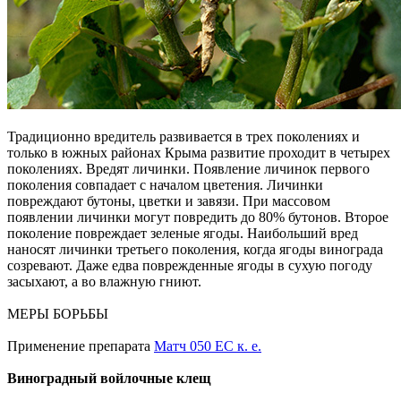
Традиционно вредитель развивается в трех поколениях и
только в южных районах Крыма развитие проходит в четырех
поколениях. Вредят личинки. Появление личинок первого
поколения совпадает с началом цветения. Личинки
повреждают бутоны, цветки и завязи. При массовом
появлении личинки могут повредить до 80% бутонов. Второе
поколение повреждает зеленые ягоды. Наибольший вред
наносят личинки третьего поколения, когда ягоды винограда
созревают. Даже едва поврежденные ягоды в сухую погоду
засыхают, а во влажную гниют.
МЕРЫ БОРЬБЫ
Применение препарата
Матч 050 ЕС к. е.
Виноградный войлочные клещ