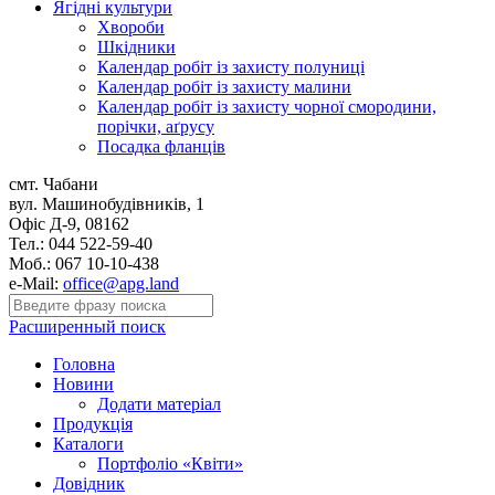
Ягідні культури
Хвороби
Шкідники
Календар робіт із захисту полуниці
Календар робіт із захисту малини
Календар робіт із захисту чорної смородини,
порічки, аґрусу
Посадка фланців
смт. Чабани
вул. Машинобудівників, 1
Офіс Д-9, 08162
Тел.: 044 522-59-40
Моб.: 067 10-10-438
e-Mail:
office@apg.land
Расширенный поиск
Головна
Новини
Додати матеріал
Продукція
Каталоги
Портфоліо «Квіти»
Довідник