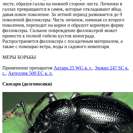
листе, образуя галлы на нижней стороне листа. Личинки в
галлах превращаются в самок, которые откладывают яйца,
давая новое поколение. За летний период развивается до 9
поколений филлоксеры. Часть личинок, начиная со второго
поколения, переходит на корни и образует корневую форму
филлоксеры. Сильное повреждение филлоксерой может
привести к полной гибели кустов винограда.
Распространяется филлоксера с посадочным материалом, а
также с помощью ветра, воды и садового инвентаря.
МЕРЫ БОРЬБЫ
Применение препаратов
Актара 25 WG в. г.
,
Энжио 247 SC к.
с.
,
Актеллик 500 ЕС к. е.
Скосари (долгоносики)