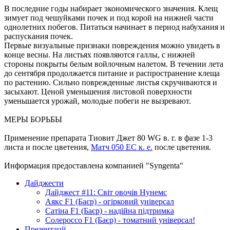
В последние годы набирает экономического значения. Клещ
зимует под чешуйками почек и под корой на нижней части
однолетних побегов. Питаться начинает в период набухания и
распускания почек.
Первые визуальные признаки повреждения можно увидеть в
конце весны. На листьях появляются галлы, с нижней
стороны покрыты белым войлочным налетом. В течении лета
до сентября продолжается питание и распространение клеща
по растению. Сильно поврежденные листья скручиваются и
засыхают. Ценой уменьшения листовой поверхности
уменьшается урожай, молодые побеги не вызревают.
МЕРЫ БОРЬБЫ
Применение препарата Тиовит Джет 80 WG в. г. в фазе 1-3
листа и после цветения,
Матч 050 ЕС к. е.
после цветения.
Информация предоставлена компанией "Syngenta"
Дайджести
Дайджест #11: Світ овочів Нунемс
Аякс F1 (Баєр) - огірковий універсал
Сатіна F1 (Баєр) - надійна підтримка
Солероссо F1 (Баєр) - томатний універсал!
Презентації