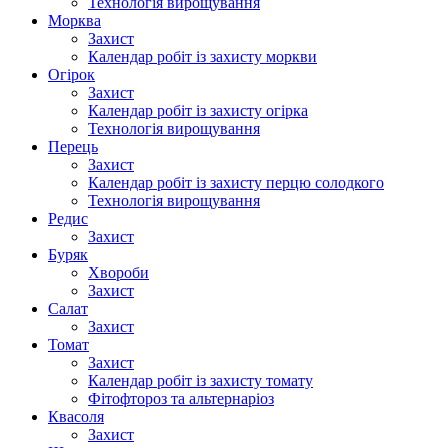
Технологія вирощування
Морква
Захист
Календар робіт із захисту моркви
Огірок
Захист
Календар робіт із захисту огірка
Технологія вирощування
Перець
Захист
Календар робіт із захисту перцю солодкого
Технологія вирощування
Редис
Захист
Буряк
Хвороби
Захист
Салат
Захист
Томат
Захист
Календар робіт із захисту томату
Фітофтороз та альтернаріоз
Квасоля
Захист