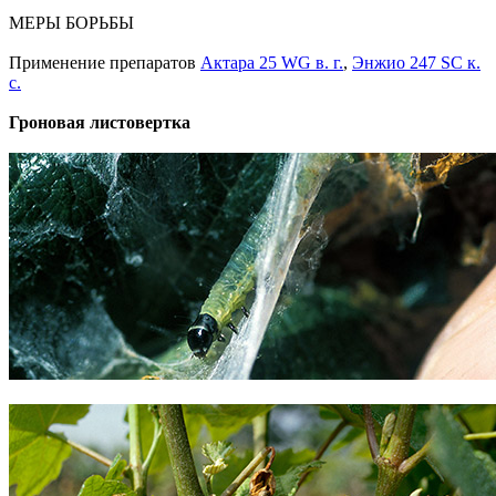
МЕРЫ БОРЬБЫ
Применение препаратов
Актара 25 WG в. г.
,
Энжио 247 SC к.
с.
Гроновая листовертка