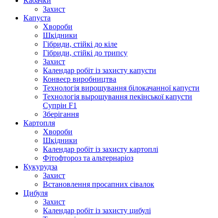
Кабачки
Захист
Капуста
Хвороби
Шкідники
Гібриди, стійкі до кіле
Гібриди, стійкі до трипсу
Захист
Календар робіт із захисту капусти
Конвеєр виробництва
Технологія вирощування білокачанної капусти
Технологія вырощування пекінської капусти
Супрін F1
Зберігання
Картопля
Хвороби
Шкідники
Календар робіт із захисту картоплі
Фітофтороз та альтернаріоз
Кукурудза
Захист
Встановлення просапних сівалок
Цибуля
Захист
Календар робіт із захисту цибулі