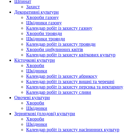
Шпинат
Захист
Декоративні культури
Хвороби газону
Шкідники газону
Календар робіт із захисту газону
Хвороби троянди
Шкідники троянди
Календар робіт із захисту троянди
Хвороби цибулинних квітів
Календар робіт із захисту квіткових культур
Кісточкові культури
Хвороби
Шкідники
Календар робіт із захисту абрикосу
Календар робіт із захисту вишні та черешні
Календар робіт із захисту персика та нектарину
Календар робіт із захисту сливи
Овочеві культури
Хвороби
Шкідники
Зерняткові (плодові) культури
Хвороби
Шкідники
Календар робіт із захисту насінинних культур