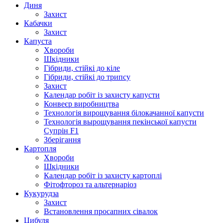
Диня
Захист
Кабачки
Захист
Капуста
Хвороби
Шкідники
Гібриди, стійкі до кіле
Гібриди, стійкі до трипсу
Захист
Календар робіт із захисту капусти
Конвеєр виробництва
Технологія вирощування білокачанної капусти
Технологія вырощування пекінської капусти
Супрін F1
Зберігання
Картопля
Хвороби
Шкідники
Календар робіт із захисту картоплі
Фітофтороз та альтернаріоз
Кукурудза
Захист
Встановлення просапних сівалок
Цибуля