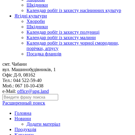
Шкідники
Календар робіт із захисту насінинних культур
Ягідні культури
Хвороби
Шкідники
Календар робіт із захисту полуниці
Календар робіт із захисту малини
Календар робіт із захисту чорної смородини,
порічки, аґрусу
Посадка фланців
смт. Чабани
вул. Машинобудівників, 1
Офіс Д-9, 08162
Тел.: 044 522-59-40
Моб.: 067 10-10-438
e-Mail:
office@apg.land
Расширенный поиск
Головна
Новини
Додати матеріал
Продукція
Каталоги