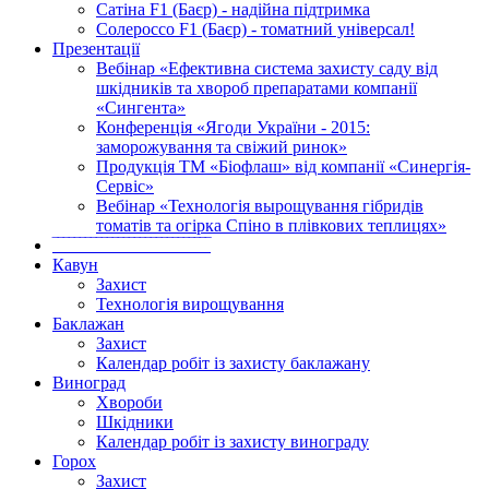
Сатіна F1 (Баєр) - надійна підтримка
Солероссо F1 (Баєр) - томатний універсал!
Презентації
Вебінар «Ефективна система захисту саду від
шкідників та хвороб препаратами компанії
«Сингента»
Конференція «Ягоди України - 2015:
заморожування та свіжий ринок»
Продукція ТМ «Біофлаш» від компанії «Синергія-
Сервіс»
Вебінар «Технологія вырощування гібридів
томатів та огірка Спіно в плівкових теплицях»
‾‾‾‾‾‾‾‾‾‾‾‾‾‾‾‾‾‾‾‾‾‾‾‾‾‾‾‾‾
Кавун
Захист
Технологія вирощування
Баклажан
Захист
Календар робіт із захисту баклажану
Виноград
Хвороби
Шкідники
Календар робіт із захисту винограду
Горох
Захист