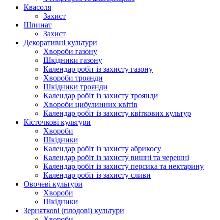
Квасоля
Захист
Шпинат
Захист
Декоративні культури
Хвороби газону
Шкідники газону
Календар робіт із захисту газону
Хвороби троянди
Шкідники троянди
Календар робіт із захисту троянди
Хвороби цибулинних квітів
Календар робіт із захисту квіткових культур
Кісточкові культури
Хвороби
Шкідники
Календар робіт із захисту абрикосу
Календар робіт із захисту вишні та черешні
Календар робіт із захисту персика та нектарину
Календар робіт із захисту сливи
Овочеві культури
Хвороби
Шкідники
Зерняткові (плодові) культури
Хвороби