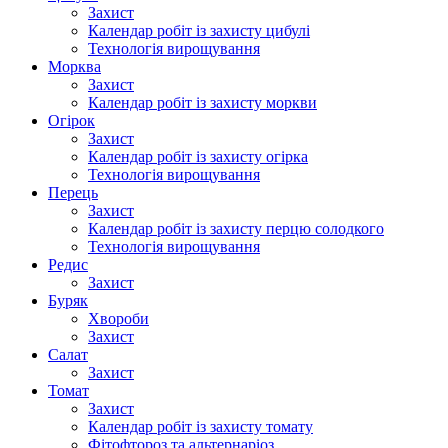
Захист
Календар робіт із захисту цибулі
Технологія вирощування
Морква
Захист
Календар робіт із захисту моркви
Огірок
Захист
Календар робіт із захисту огірка
Технологія вирощування
Перець
Захист
Календар робіт із захисту перцю солодкого
Технологія вирощування
Редис
Захист
Буряк
Хвороби
Захист
Салат
Захист
Томат
Захист
Календар робіт із захисту томату
Фітофтороз та альтернаріоз