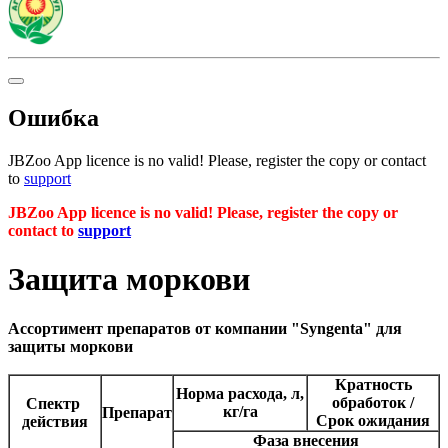
Ошибка
JBZoo App licence is no valid! Please, register the copy or contact
to
support
JBZoo App licence is no valid! Please, register the copy or
contact to
support
Защита моркови
Ассортимент препаратов от компании "Syngenta" для
защиты моркови
Кратность
Норма расхода, л,
обработок /
Спектр
кг/га
Препарат
Срок ожидания
действия
Фаза внесения