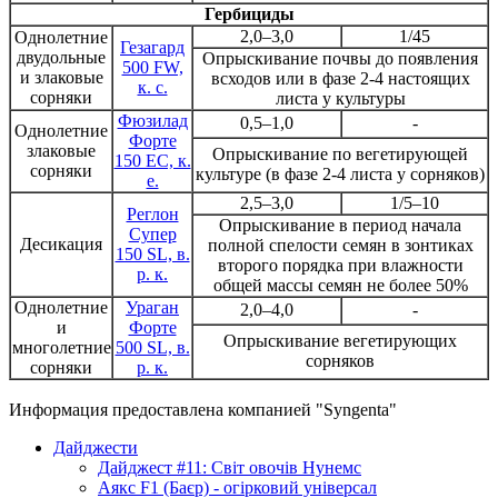
Гербициды
2,0–3,0
1/45
Однолетние
Гезагард
двудольные
Опрыскивание почвы до появления
500 FW,
и злаковые
всходов или в фазе 2-4 настоящих
к. с.
сорняки
листа у культуры
Фюзилад
0,5–1,0
-
Однолетние
Форте
злаковые
Опрыскивание по вегетирующей
150 ЕС, к.
сорняки
культуре (в фазе 2-4 листа у сорняков)
е.
2,5–3,0
1/5–10
Реглон
Опрыскивание в период начала
Супер
Десикация
полной спелости семян в зонтиках
150 SL, в.
второго порядка при влажности
р. к.
общей массы семян не более 50%
Однолетние
Ураган
2,0–4,0
-
и
Форте
Опрыскивание вегетирующих
многолетние
500 SL, в.
сорняков
сорняки
р. к.
Информация предоставлена компанией "Syngenta"
Дайджести
Дайджест #11: Світ овочів Нунемс
Аякс F1 (Баєр) - огірковий універсал