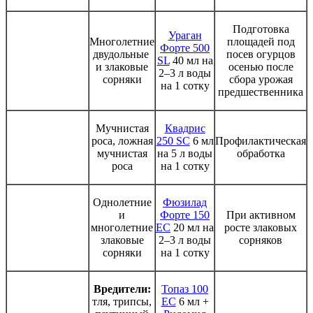
Подготовка
Ураган
Многолетние
площадей под
Форте 500
двудольные
посев огурцов
SL
40 мл на
и злаковые
осенью после
2–3 л воды
сорняки
сбора урожая
на 1 сотку
предшественника
Мучнистая
Квадрис
роса, ложная
250 SC
6 мл
Профилактическая
мучнистая
на 5 л воды
обработка
роса
на 1 сотку
Однолетние
Фюзилад
и
Форте 150
При активном
многолетние
ЕС
20 мл на
росте злаковых
злаковые
2–3 л воды
сорняков
сорняки
на 1 сотку
Вредители:
Топаз 100
тля, трипсы,
ЕС
6 мл +