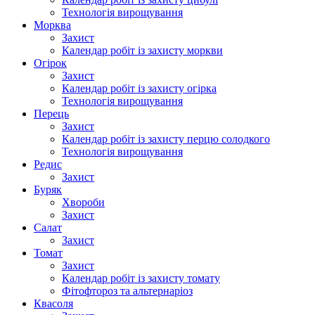
Технологія вирощування
Морква
Захист
Календар робіт із захисту моркви
Огірок
Захист
Календар робіт із захисту огірка
Технологія вирощування
Перець
Захист
Календар робіт із захисту перцю солодкого
Технологія вирощування
Редис
Захист
Буряк
Хвороби
Захист
Салат
Захист
Томат
Захист
Календар робіт із захисту томату
Фітофтороз та альтернаріоз
Квасоля