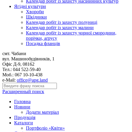
Календар робіт із захисту насінинних культур
Ягідні культури
Хвороби
Шкідники
Календар робіт із захисту полуниці
Календар робіт із захисту малини
Календар робіт із захисту чорної смородини,
порічки, аґрусу
Посадка фланців
смт. Чабани
вул. Машинобудівників, 1
Офіс Д-9, 08162
Тел.: 044 522-59-40
Моб.: 067 10-10-438
e-Mail:
office@apg.land
Расширенный поиск
Головна
Новини
Додати матеріал
Продукція
Каталоги
Портфоліо «Квіти»