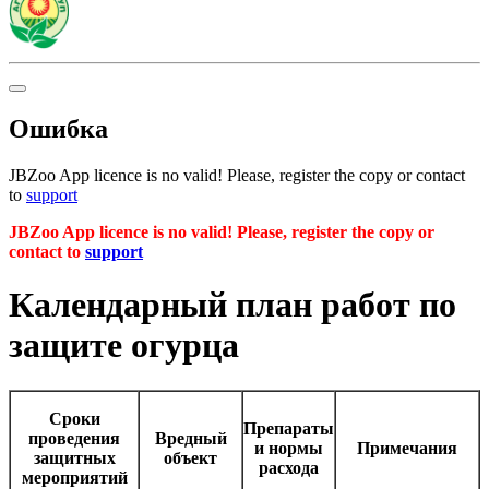
Ошибка
JBZoo App licence is no valid! Please, register the copy or contact
to
support
JBZoo App licence is no valid! Please, register the copy or
contact to
support
Календарный план работ по
защите огурца
Сроки
Препараты
проведения
Вредный
и нормы
Примечания
защитных
объект
расхода
мероприятий