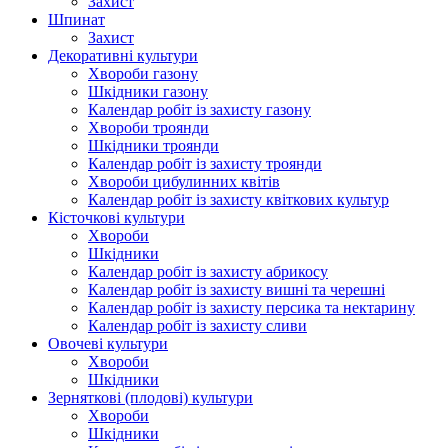
Захист
Шпинат
Захист
Декоративні культури
Хвороби газону
Шкідники газону
Календар робіт із захисту газону
Хвороби троянди
Шкідники троянди
Календар робіт із захисту троянди
Хвороби цибулинних квітів
Календар робіт із захисту квіткових культур
Кісточкові культури
Хвороби
Шкідники
Календар робіт із захисту абрикосу
Календар робіт із захисту вишні та черешні
Календар робіт із захисту персика та нектарину
Календар робіт із захисту сливи
Овочеві культури
Хвороби
Шкідники
Зерняткові (плодові) культури
Хвороби
Шкідники