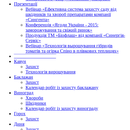
Презентації
Вебінар «Ефективна система захисту саду від
шкідників та хвороб препаратами компанії
«Сингента»
Конференція «Ягоди України - 2015:
заморожування та свіжий ринок»
Продукція ТМ «Біофлаш» від компанії «Синергія-
Сервіс»
Вебінар «Технологія вырощування гібридів
томатів та огірка Спіно в плівкових теплицях»
‾‾‾‾‾‾‾‾‾‾‾‾‾‾‾‾‾‾‾‾‾‾‾‾‾‾‾‾‾
Кавун
Захист
Технологія вирощування
Баклажан
Захист
Календар робіт із захисту баклажану
Виноград
Хвороби
Шкідники
Календар робіт із захисту винограду
Горох
Захист
Диня
Захист