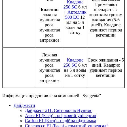
Квадрис
Применяют
250 SC
6 мл
Болезни:
препараты с
+
Актеллик
ложная
коротким сроком
500 ЕС
12
мучнистая
ожидания (5-6
мл на 5 л
роса,
дней). Квадрис
воды на 1
мучнистая
удлиняет период
сотку
роса,
вегетации
антракноз
Ложная
мучнистая
Квадрис
Срок ожидания - 5
роса,
250 SC
6 мл
дней. Квадрис
мучнистая
на 5 л воды
удлиняет период
роса,
на 1 сотку
вегетации
антракноз
Информация предоставлена компанией "Syngenta"
Дайджести
Дайджест #11: Світ овочів Нунемс
Аякс F1 (Баєр) - огірковий універсал
Сатіна F1 (Баєр) - надійна підтримка
Солероссо F1 (Баєр) - томатний універсал!