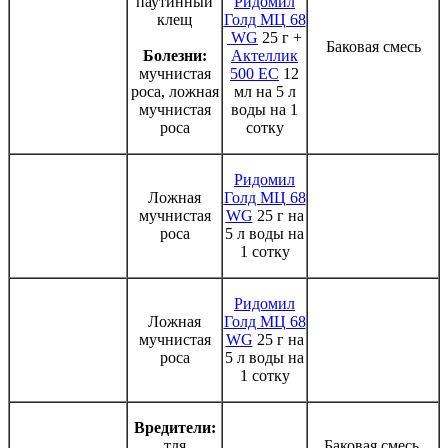
паутинный
Ридомил
клещ
Голд МЦ 68
WG
25 г +
Баковая смесь
Болезни:
Актеллик
мучнистая
500 ЕС
12
роса, ложная
мл на 5 л
мучнистая
воды на 1
роса
сотку
Ридомил
Ложная
Голд МЦ 68
мучнистая
WG
25 г на
роса
5 л воды на
1 сотку
Ридомил
Ложная
Голд МЦ 68
мучнистая
WG
25 г на
роса
5 л воды на
1 сотку
Вредители:
тля
Баковая смесь.