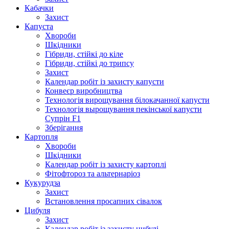
Кабачки
Захист
Капуста
Хвороби
Шкідники
Гібриди, стійкі до кіле
Гібриди, стійкі до трипсу
Захист
Календар робіт із захисту капусти
Конвеєр виробництва
Технологія вирощування білокачанної капусти
Технологія вырощування пекінської капусти
Супрін F1
Зберігання
Картопля
Хвороби
Шкідники
Календар робіт із захисту картоплі
Фітофтороз та альтернаріоз
Кукурудза
Захист
Встановлення просапних сівалок
Цибуля
Захист
Календар робіт із захисту цибулі