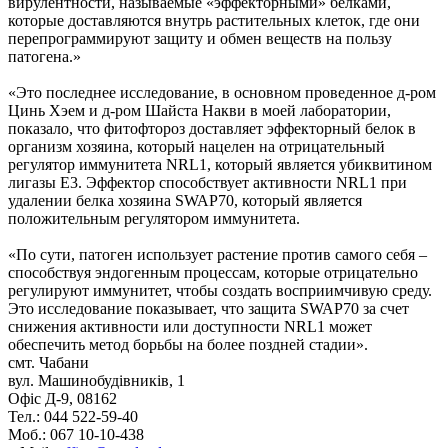
вирулентности, называемые «эффекторными» белками,
которые доставляются внутрь растительных клеток, где они
перепрограммируют защиту и обмен веществ на пользу
патогена.»
«Это последнее исследование, в основном проведенное д-ром
Цинь Хэем и д-ром Шайста Накви в моей лаборатории,
показало, что фитофтороз доставляет эффекторный белок в
организм хозяина, который нацелен на отрицательный
регулятор иммунитета NRL1, который является убиквитином
лигазы E3. Эффектор способствует активности NRL1 при
удалении белка хозяина SWAP70, который является
положительным регулятором иммунитета.
«По сути, патоген использует растение против самого себя –
способствуя эндогенным процессам, которые отрицательно
регулируют иммунитет, чтобы создать восприимчивую среду.
Это исследование показывает, что защита SWAP70 за счет
снижения активности или доступности NRL1 может
обеспечить метод борьбы на более поздней стадии».
смт. Чабани
вул. Машинобудівників, 1
Офіс Д-9, 08162
Тел.: 044 522-59-40
Моб.: 067 10-10-438