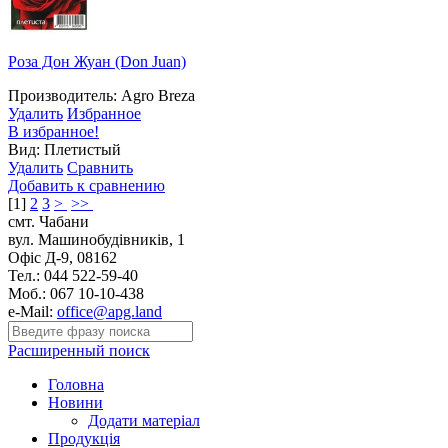
Роза Дон Жуан (Don Juan)
Производитель: Agro Breza
Удалить
Избранное
В избранное!
Вид: Плетистый
Удалить
Сравнить
Добавить к сравнению
[
1
]
2
3
>
>>
смт. Чабани
вул. Машинобудівників, 1
Офіс Д-9, 08162
Тел.: 044 522-59-40
Моб.: 067 10-10-438
e-Mail:
office@apg.land
Расширенный поиск
Головна
Новини
Додати матеріал
Продукція