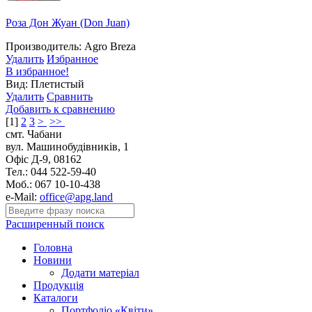
Роза Дон Жуан (Don Juan)
Производитель: Agro Breza
Удалить
Избранное
В избранное!
Вид: Плетистый
Удалить
Сравнить
Добавить к сравнению
[
1
]
2
3
>
>>
смт. Чабани
вул. Машинобудівників, 1
Офіс Д-9, 08162
Тел.: 044 522-59-40
Моб.: 067 10-10-438
e-Mail:
office@apg.land
Расширенный поиск
Головна
Новини
Додати матеріал
Продукція
Каталоги
Портфоліо «Квіти»