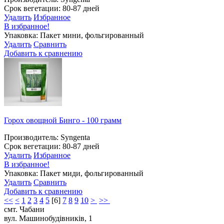
Срок вегетации: 80-87 дней
Удалить
Избранное
В избранное!
Упаковка: Пакет мини, фольгированный
Удалить
Сравнить
Добавить к сравнению
Горох овощной Бинго - 100 грамм
Производитель: Syngenta
Срок вегетации: 80-87 дней
Удалить
Избранное
В избранное!
Упаковка: Пакет миди, фольгированный
Удалить
Сравнить
Добавить к сравнению
<<
<
1
2
3
4
5
[
6
]
7
8
9
10
>
>>
смт. Чабани
вул. Машинобудівників, 1