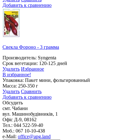
Добавить к сравнению
Свекла Фороно - 3 грамма
Производитель: Syngenta
Срок вегетации: 120-125 дней
Удалить
Избранное
В избранное!
Упаковка: Пакет мини, фольгированный
Масса: 250-350 г
Удалить
Сравнить
Добавить к сравнению
Обсудить
смт. Чабани
вул. Машинобудівників, 1
Офіс Д-9, 08162
Тел.: 044 522-59-40
Моб.: 067 10-10-438
e-Mail:
office@apg.land