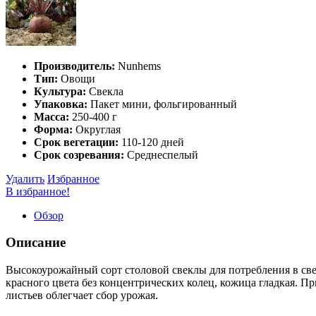
Производитель:
Nunhems
Тип:
Овощи
Культура:
Свекла
Упаковка:
Пакет мини, фольгированный
Масса:
250-400 г
Форма:
Округлая
Срок вегетации:
110-120 дней
Срок созревания:
Среднеспелый
Удалить
Избранное
В избранное!
Обзор
Описание
Высокоурожайный сорт столовой свеклы для потребления в све
красного цвета без концентрических колец, кожица гладкая. Пр
листьев облегчает сбор урожая.