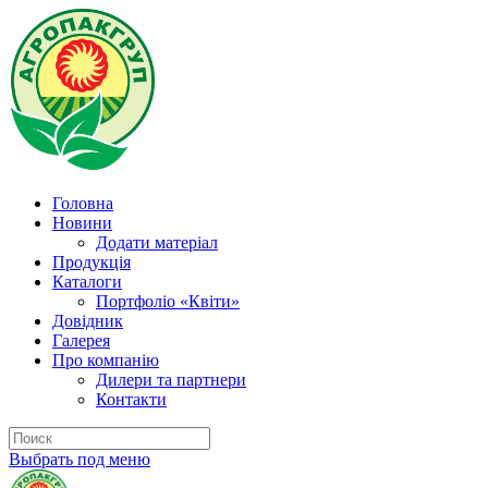
Головна
Новини
Додати матеріал
Продукція
Каталоги
Портфоліо «Квіти»
Довідник
Галерея
Про компанію
Дилери та партнери
Контакти
Выбрать под меню