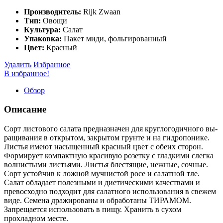
Производитель:
Rijk Zwaan
Тип:
Овощи
Культура:
Салат
Упаковка:
Пакет миди, фольгированный
Цвет:
Красный
Удалить
Избранное
В избранное!
Обзор
Описание
Сорт листового салата предназначен для круглогодичного вы­
ращивания в открытом, закрытом грунте и на гидропонике.
Листья имеют насыщенный красный цвет с обеих сторон.
Формирует ком­пактную красивую розетку с гладкими слегка
волнистыми листья­ми. Листья блестящие, нежные, сочные.
Сорт устойчив к ложной мучнистой росе и салатной тле.
Салат обладает полезными и ди­етическими качествами и
превосходно подходит для салатного ис­пользования в свежем
виде. Семена дражированы и обработаны ТИРАМОМ.
Запрещается использовать в пищу. Хранить в сухом
прохладном месте.