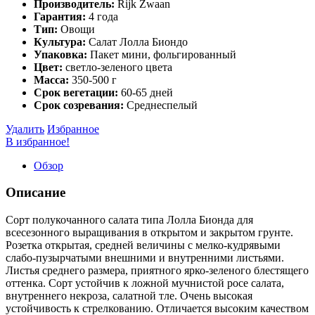
Производитель:
Rijk Zwaan
Гарантия:
4 года
Тип:
Овощи
Культура:
Салат Лолла Биондо
Упаковка:
Пакет мини, фольгированный
Цвет:
светло-зеленого цвета
Масса:
350-500 г
Срок вегетации:
60-65 дней
Срок созревания:
Среднеспелый
Удалить
Избранное
В избранное!
Обзор
Описание
Сорт полукочанного салата типа Лолла Бионда для
всесезонного выращивания в открытом и закрытом грунте.
Розетка открытая, средней величины с мелко-кудрявыми
слабо-пузырчатыми внешними и внутренними листьями.
Листья среднего размера, приятного ярко-зеленого блестящего
оттенка. Сорт устойчив к ложной мучнистой росе салата,
внутреннего некроза, салатной тле. Очень высокая
устойчивость к стрелкованию. Отличается высоким качеством