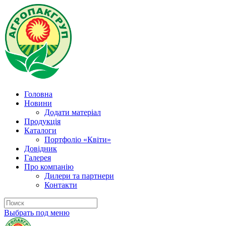
Головна
Новини
Додати матеріал
Продукція
Каталоги
Портфоліо «Квіти»
Довідник
Галерея
Про компанію
Дилери та партнери
Контакти
Выбрать под меню