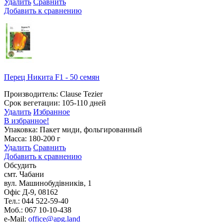
Удалить
Сравнить
Добавить к сравнению
Перец Никита F1 - 50 семян
Производитель: Clause Tezier
Срок вегетации: 105-110 дней
Удалить
Избранное
В избранное!
Упаковка: Пакет миди, фольгированный
Масса: 180-200 г
Удалить
Сравнить
Добавить к сравнению
Обсудить
смт. Чабани
вул. Машинобудівників, 1
Офіс Д-9, 08162
Тел.: 044 522-59-40
Моб.: 067 10-10-438
e-Mail:
office@apg.land