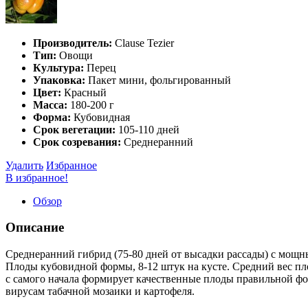
Производитель:
Clause Tezier
Тип:
Овощи
Культура:
Перец
Упаковка:
Пакет мини, фольгированный
Цвет:
Красный
Масса:
180-200 г
Форма:
Кубовидная
Срок вегетации:
105-110 дней
Срок созревания:
Среднеранний
Удалить
Избранное
В избранное!
Обзор
Описание
Среднеранний гибрид (75-80 дней от высадки рассады) с мощн
Плоды кубовидной формы, 8-12 штук на кусте. Средний вес плод
с самого начала формирует качественные плоды правильной фо
вирусам табачной мозаики и картофеля.