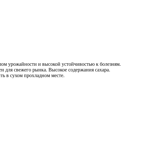
лом урожайности и высокой устойчи­востью к болезням.
сен для свежего рынка. Высокое содержания сахара.
ь в сухом прох­ладном месте.