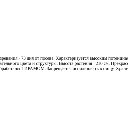
ревания - 73 дня от посева. Характеризуется высоким потенциа
тельного цвета и структу­ры. Высота растения - 210 см. Прекра
обработаны ТИРАМОМ. За­прещается использовать в пищу. Хранит