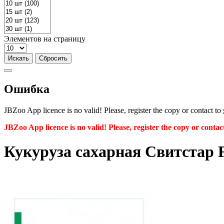
Элементов на страницу
Ошибка
JBZoo App licence is no valid! Please, register the copy or contact to
JBZoo App licence is no valid! Please, register the copy or contac
Кукуруза сахарная Свитстар F