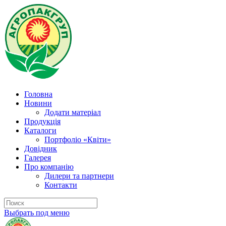
Головна
Новини
Додати матеріал
Продукція
Каталоги
Портфоліо «Квіти»
Довідник
Галерея
Про компанію
Дилери та партнери
Контакти
Выбрать под меню